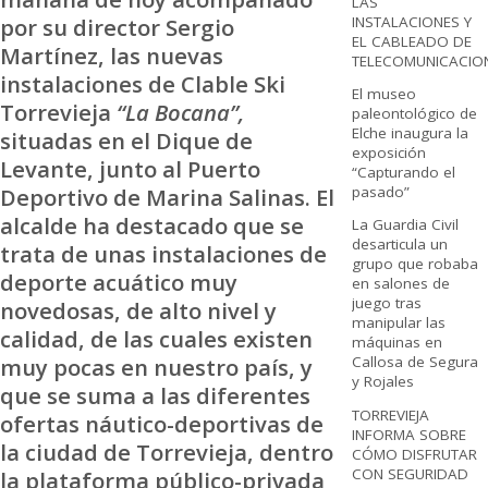
LAS
INSTALACIONES Y
por su director Sergio
EL CABLEADO DE
Martínez, las nuevas
TELECOMUNICACIO
instalaciones de Clable Ski
El museo
Torrevieja
“La Bocana”,
paleontológico de
Elche inaugura la
situadas en el Dique de
exposición
Levante, junto al Puerto
“Capturando el
pasado”
Deportivo de Marina Salinas. El
alcalde ha destacado que se
La Guardia Civil
desarticula un
trata de unas instalaciones de
grupo que robaba
deporte acuático muy
en salones de
juego tras
novedosas, de alto nivel y
manipular las
calidad, de las cuales existen
máquinas en
muy pocas en nuestro país, y
Callosa de Segura
y Rojales
que se suma a las diferentes
TORREVIEJA
ofertas náutico-deportivas de
INFORMA SOBRE
la ciudad de Torrevieja, dentro
CÓMO DISFRUTAR
CON SEGURIDAD
la plataforma público-privada