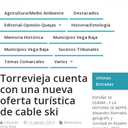
Agricultura/Medio Ambiente
Destacados
Editorial-Opinión-Quejas
Historia/Etnología
Memoria Histórica
Municipios Vega Baja
Municipios Vega Baja
Sucesos Tribunales
Temas Comarcales
Varios
Torrevieja cuenta
Ultimas
Entradas
con una nueva
oferta turística
ESPAÑA SE
QUEMA…Y LA
de cable ski
HISTORIA SE REPITE.
Alejandro Bernabé,
geógrafo y
eduardo
11 agosto, 2014
Municipios
concejal en Rojales
Vega Baja