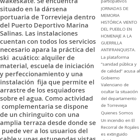
wakeskate. Se encuentra
participativos
situado en la dársena
JORNADAS DE
portuaria de Torrevieja dentro
MEMORIA
HISTÓRICA VIENTO
del Puerto Deportivo Marina
DEL PUEBLO EN
Salinas. Las instalaciones
HOMENAJE A LA
cuentan con todos los servicios
GUERRILLA
necesario apara la práctica del
ANTIFRANQUISTA.
ski acuático: alquiler de
La plataforma
material, escuela de iniciación
“sanidad pública y
de calidad” acusa al
y perfeccionamiento y una
Gobierno
instalación fija que permite el
Valenciano de
arrastre de los esquiadores
ocultar la situación
sobre el agua. Como actividad
del departamento
complementaria se dispone
de Torrevieja
de un chiringuito con una
Quienes Somos
Un incendio en El
amplia terraza desde donde se
Recorral de Rojales
puede ver a los usuarios del
es extinguido
cable y unas estupendas vistas