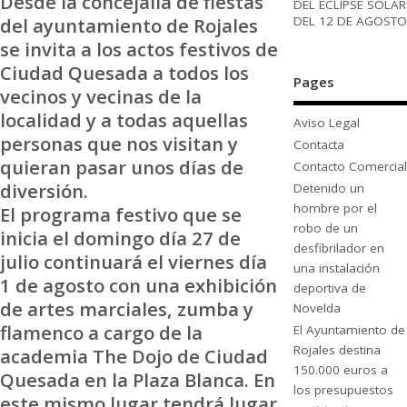
Desde la concejalía de fiestas
DEL ECLIPSE SOLAR
DEL 12 DE AGOSTO
del ayuntamiento de Rojales
se invita a los actos festivos de
Ciudad Quesada a todos los
Pages
vecinos y vecinas de la
localidad y a todas aquellas
Aviso Legal
personas que nos visitan y
Contacta
quieran pasar unos días de
Contacto Comercial
diversión.
Detenido un
hombre por el
El programa festivo que se
robo de un
inicia el domingo día 27 de
desfibrilador en
julio continuará el viernes día
una instalación
1 de agosto con una exhibición
deportiva de
de artes marciales, zumba y
Novelda
flamenco a cargo de la
El Ayuntamiento de
Rojales destina
academia The Dojo de Ciudad
150.000 euros a
Quesada en la Plaza Blanca. En
los presupuestos
este mismo lugar tendrá lugar