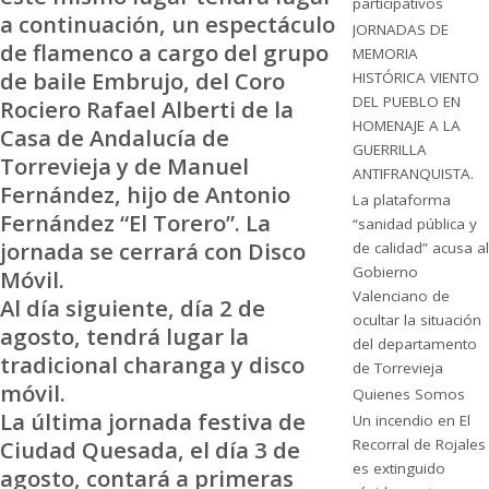
participativos
a continuación, un espectáculo
JORNADAS DE
de flamenco a cargo del grupo
MEMORIA
de baile Embrujo, del Coro
HISTÓRICA VIENTO
DEL PUEBLO EN
Rociero Rafael Alberti de la
HOMENAJE A LA
Casa de Andalucía de
GUERRILLA
Torrevieja y de Manuel
ANTIFRANQUISTA.
Fernández, hijo de Antonio
La plataforma
Fernández “El Torero”. La
“sanidad pública y
jornada se cerrará con Disco
de calidad” acusa al
Gobierno
Móvil.
Valenciano de
Al día siguiente, día 2 de
ocultar la situación
agosto, tendrá lugar la
del departamento
tradicional charanga y disco
de Torrevieja
móvil.
Quienes Somos
La última jornada festiva de
Un incendio en El
Ciudad Quesada, el día 3 de
Recorral de Rojales
es extinguido
agosto, contará a primeras