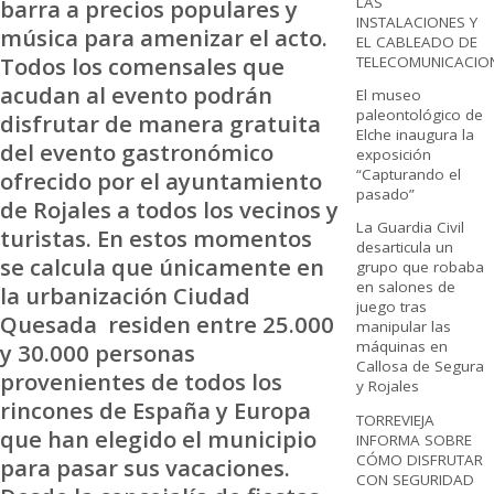
LAS
barra a precios populares y
INSTALACIONES Y
música para amenizar el acto.
EL CABLEADO DE
Todos los comensales que
TELECOMUNICACIO
acudan al evento podrán
El museo
paleontológico de
disfrutar de manera gratuita
Elche inaugura la
del evento gastronómico
exposición
“Capturando el
ofrecido por el ayuntamiento
pasado”
de Rojales a todos los vecinos y
La Guardia Civil
turistas. En estos momentos
desarticula un
se calcula que únicamente en
grupo que robaba
en salones de
la urbanización Ciudad
juego tras
Quesada residen entre 25.000
manipular las
máquinas en
y 30.000 personas
Callosa de Segura
provenientes de todos los
y Rojales
rincones de España y Europa
TORREVIEJA
que han elegido el municipio
INFORMA SOBRE
CÓMO DISFRUTAR
para pasar sus vacaciones.
CON SEGURIDAD