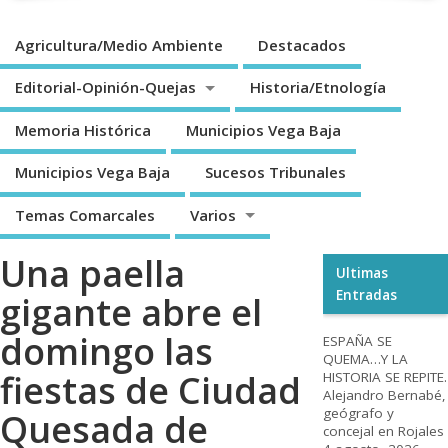
Agricultura/Medio Ambiente
Destacados
Editorial-Opinión-Quejas
Historia/Etnología
Memoria Histórica
Municipios Vega Baja
Municipios Vega Baja
Sucesos Tribunales
Temas Comarcales
Varios
Una paella
Ultimas
Entradas
gigante abre el
domingo las
ESPAÑA SE
QUEMA…Y LA
fiestas de Ciudad
HISTORIA SE REPITE.
Alejandro Bernabé,
geógrafo y
Quesada de
concejal en Rojales