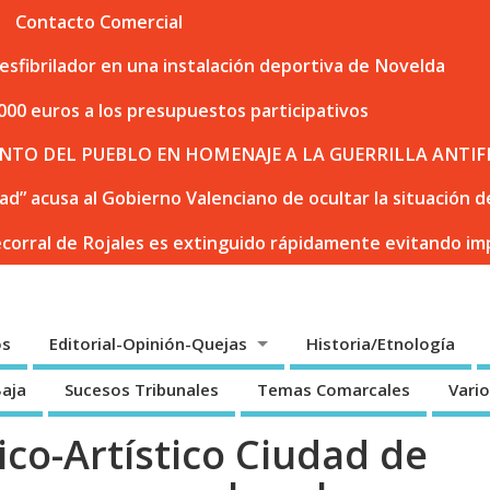
Contacto Comercial
sfibrilador en una instalación deportiva de Novelda
000 euros a los presupuestos participativos
NTO DEL PUEBLO EN HOMENAJE A LA GUERRILLA ANTIF
dad” acusa al Gobierno Valenciano de ocultar la situación
ecorral de Rojales es extinguido rápidamente evitando i
os
Editorial-Opinión-Quejas
Historia/Etnología
Baja
Sucesos Tribunales
Temas Comarcales
Vari
ico-Artístico Ciudad de