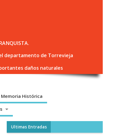
RANQUISTA.
 del departamento de Torrevieja
mportantes daños naturales
Memoria Histórica
os
Ultimas Entradas