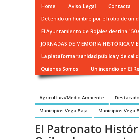
Home
Aviso Legal
Contacta
Detenido un hombre por el robo de un de
El Ayuntamiento de Rojales destina 150.
JORNADAS DE MEMORIA HISTÓRICA VIE
La plataforma “sanidad pública y de cali
Quienes Somos
Un incendio en El R
Agricultura/Medio Ambiente
Destacad
Municipios Vega Baja
Municipios Vega 
El Patronato Histór