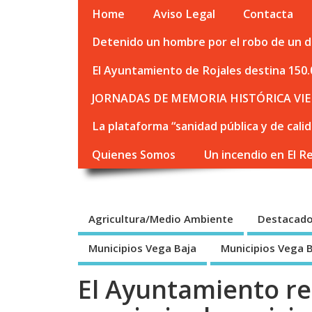
Home
Aviso Legal
Contacta
Detenido un hombre por el robo de un de
El Ayuntamiento de Rojales destina 150.
JORNADAS DE MEMORIA HISTÓRICA VIE
La plataforma “sanidad pública y de cali
Quienes Somos
Un incendio en El R
Agricultura/Medio Ambiente
Destacad
Municipios Vega Baja
Municipios Vega 
El Ayuntamiento rec