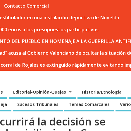
Contacto Comercial
sfibrilador en una instalación deportiva de Novelda
000 euros a los presupuestos participativos
NTO DEL PUEBLO EN HOMENAJE A LA GUERRILLA ANTIF
dad” acusa al Gobierno Valenciano de ocultar la situación
ecorral de Rojales es extinguido rápidamente evitando i
os
Editorial-Opinión-Quejas
Historia/Etnología
Baja
Sucesos Tribunales
Temas Comarcales
Vari
urrirá la decisión se