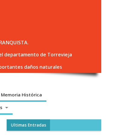
RANQUISTA.
 del departamento de Torrevieja
mportantes daños naturales
Memoria Histórica
os
Ultimas Entradas