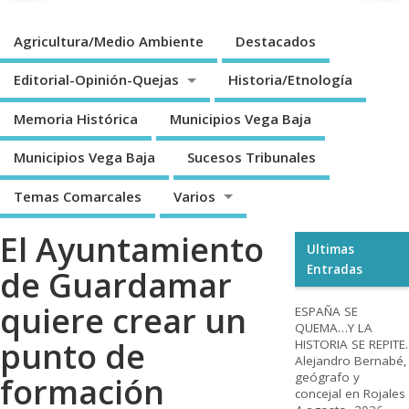
Agricultura/Medio Ambiente
Destacados
Editorial-Opinión-Quejas
Historia/Etnología
Memoria Histórica
Municipios Vega Baja
Municipios Vega Baja
Sucesos Tribunales
Temas Comarcales
Varios
El Ayuntamiento
Ultimas
Entradas
de Guardamar
quiere crear un
ESPAÑA SE
QUEMA…Y LA
punto de
HISTORIA SE REPITE.
Alejandro Bernabé,
geógrafo y
formación
concejal en Rojales