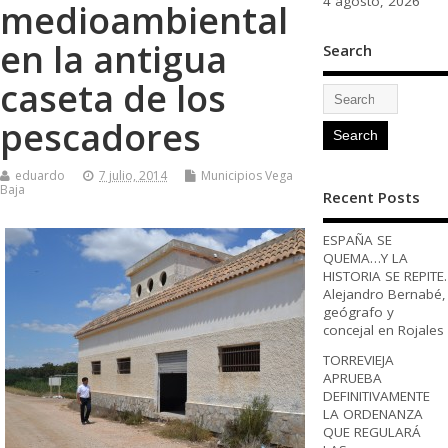
4 agosto, 2026
medioambiental
en la antigua
Search
caseta de los
pescadores
eduardo
7 julio, 2014
Municipios Vega
Baja
Recent Posts
ESPAÑA SE
QUEMA…Y LA
HISTORIA SE REPITE.
Alejandro Bernabé,
geógrafo y
concejal en Rojales
TORREVIEJA
APRUEBA
DEFINITIVAMENTE
LA ORDENANZA
QUE REGULARÁ