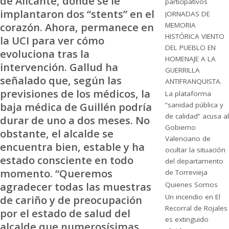
de Alicante, donde se le
participativos
implantaron dos “stents” en el
JORNADAS DE
corazón. Ahora, permanece en
MEMORIA
HISTÓRICA VIENTO
la UCI para ver cómo
DEL PUEBLO EN
evoluciona tras la
HOMENAJE A LA
intervención. Gallud ha
GUERRILLA
señalado que, según las
ANTIFRANQUISTA.
previsiones de los médicos, la
La plataforma
baja médica de Guillén podría
“sanidad pública y
de calidad” acusa al
durar de uno a dos meses. No
Gobierno
obstante, el alcalde se
Valenciano de
encuentra bien, estable y ha
ocultar la situación
estado consciente en todo
del departamento
momento. “Queremos
de Torrevieja
agradecer todas las muestras
Quienes Somos
Un incendio en El
de cariño y de preocupación
Recorral de Rojales
por el estado de salud del
es extinguido
alcalde que numerosísimas