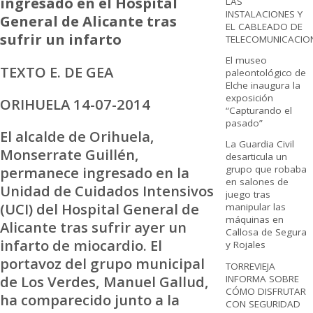
ingresado en el Hospital
LAS
INSTALACIONES Y
General de Alicante tras
EL CABLEADO DE
sufrir un infarto
TELECOMUNICACIO
El museo
TEXTO E. DE GEA
paleontológico de
Elche inaugura la
exposición
ORIHUELA 14-07-2014
“Capturando el
pasado”
El alcalde de Orihuela,
La Guardia Civil
Monserrate Guillén,
desarticula un
permanece ingresado en la
grupo que robaba
en salones de
Unidad de Cuidados Intensivos
juego tras
(UCI) del Hospital General de
manipular las
máquinas en
Alicante tras sufrir ayer un
Callosa de Segura
infarto de miocardio. El
y Rojales
portavoz del grupo municipal
TORREVIEJA
de Los Verdes, Manuel Gallud,
INFORMA SOBRE
CÓMO DISFRUTAR
ha comparecido junto a la
CON SEGURIDAD