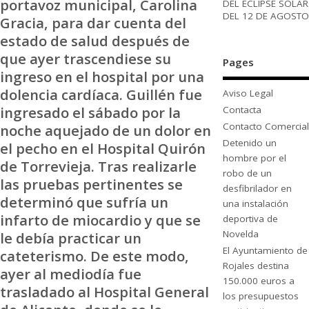
portavoz municipal, Carolina
DEL ECLIPSE SOLAR
DEL 12 DE AGOSTO
Gracia, para dar cuenta del
estado de salud después de
que ayer trascendiese su
Pages
ingreso en el hospital por una
dolencia cardíaca. Guillén fue
Aviso Legal
ingresado el sábado por la
Contacta
Contacto Comercial
noche aquejado de un dolor en
Detenido un
el pecho en el Hospital Quirón
hombre por el
de Torrevieja. Tras realizarle
robo de un
las pruebas pertinentes se
desfibrilador en
determinó que sufría un
una instalación
infarto de miocardio y que se
deportiva de
Novelda
le debía practicar un
El Ayuntamiento de
cateterismo. De este modo,
Rojales destina
ayer al mediodía fue
150.000 euros a
trasladado al Hospital General
los presupuestos