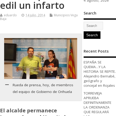
4 agosto, 2026
edil un infarto
Search
eduardo
14 julio, 2014
Municipios Vega
Baja
Recent Posts
ESPAÑA SE
QUEMA…Y LA
HISTORIA SE REPITE.
Alejandro Bernabé,
geógrafo y
Rueda de prensa, hoy, de miembros
concejal en Rojales
del equipo de Gobierno de Orihuela
TORREVIEJA
APRUEBA
DEFINITIVAMENTE
LA ORDENANZA
El alcalde permanece
QUE REGULARÁ