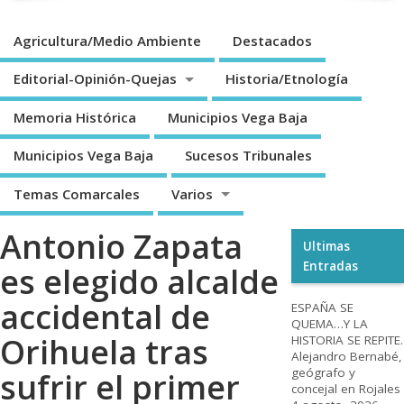
Agricultura/Medio Ambiente
Destacados
Editorial-Opinión-Quejas
Historia/Etnología
Memoria Histórica
Municipios Vega Baja
Municipios Vega Baja
Sucesos Tribunales
Temas Comarcales
Varios
Antonio Zapata
Ultimas
Entradas
es elegido alcalde
accidental de
ESPAÑA SE
QUEMA…Y LA
Orihuela tras
HISTORIA SE REPITE.
Alejandro Bernabé,
geógrafo y
sufrir el primer
concejal en Rojales