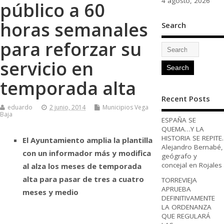
4 agosto, 2026
público a 60
horas semanales
Search
para reforzar su
servicio en
temporada alta
Recent Posts
eduardo
2 junio, 2014
Municipios Vega
Baja
ESPAÑA SE
QUEMA…Y LA
HISTORIA SE REPITE.
El Ayuntamiento amplia la plantilla
Alejandro Bernabé,
con un informador más y modifica
geógrafo y
concejal en Rojales
al alza los meses de temporada
alta para pasar de tres a cuatro
TORREVIEJA
APRUEBA
meses y medio
DEFINITIVAMENTE
LA ORDENANZA
QUE REGULARÁ