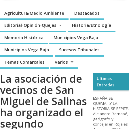
Agricultura/Medio Ambiente
Destacados
Editorial-Opinión-Quejas
Historia/Etnología
Memoria Histórica
Municipios Vega Baja
Municipios Vega Baja
Sucesos Tribunales
Temas Comarcales
Varios
La asociación de
Ultimas
Entradas
vecinos de San
Miguel de Salinas
ESPAÑA SE
QUEMA…Y LA
ha organizado el
HISTORIA SE REPITE.
Alejandro Bernabé,
geógrafo y
segundo
concejal en Rojales