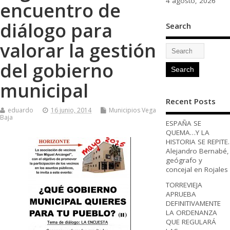
4 agosto, 2026
encuentro de
diálogo para
Search
valorar la gestión
del gobierno
municipal
Recent Posts
eduardo
16 junio, 2014
Municipios Vega
Baja
ESPAÑA SE
QUEMA…Y LA
HISTORIA SE REPITE.
Alejandro Bernabé,
geógrafo y
concejal en Rojales
TORREVIEJA
APRUEBA
DEFINITIVAMENTE
LA ORDENANZA
QUE REGULARÁ