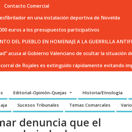
Contacto Comercial
sfibrilador en una instalación deportiva de Novelda
000 euros a los presupuestos participativos
NTO DEL PUEBLO EN HOMENAJE A LA GUERRILLA ANTIF
dad” acusa al Gobierno Valenciano de ocultar la situación
ecorral de Rojales es extinguido rápidamente evitando i
os
Editorial-Opinión-Quejas
Historia/Etnología
Baja
Sucesos Tribunales
Temas Comarcales
Vari
mar denuncia que el