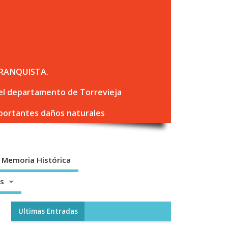
RANQUISTA.
 del departamento de Torrevieja
mportantes daños naturales
Memoria Histórica
os
Ultimas Entradas