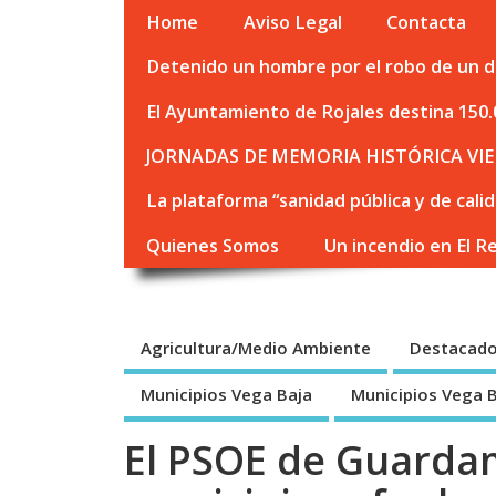
Home
Aviso Legal
Contacta
Detenido un hombre por el robo de un de
El Ayuntamiento de Rojales destina 150.
JORNADAS DE MEMORIA HISTÓRICA VIE
La plataforma “sanidad pública y de cali
Quienes Somos
Un incendio en El R
Agricultura/Medio Ambiente
Destacad
Municipios Vega Baja
Municipios Vega 
El PSOE de Guarda