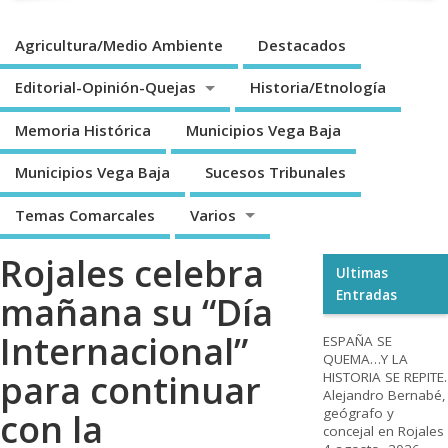
Agricultura/Medio Ambiente
Destacados
Editorial-Opinión-Quejas
Historia/Etnología
Memoria Histórica
Municipios Vega Baja
Municipios Vega Baja
Sucesos Tribunales
Temas Comarcales
Varios
Rojales celebra
Ultimas
Entradas
mañana su “Día
Internacional”
ESPAÑA SE
QUEMA…Y LA
para continuar
HISTORIA SE REPITE.
Alejandro Bernabé,
geógrafo y
con la
concejal en Rojales