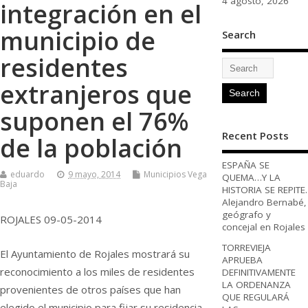
4 agosto, 2026
integración en el
municipio de
Search
residentes
extranjeros que
suponen el 76%
Recent Posts
de la población
ESPAÑA SE
eduardo
9 mayo, 2014
Municipios Vega
QUEMA…Y LA
Baja
HISTORIA SE REPITE.
Alejandro Bernabé,
geógrafo y
ROJALES 09-05-2014
concejal en Rojales
TORREVIEJA
El Ayuntamiento de Rojales mostrará su
APRUEBA
reconocimiento a los miles de residentes
DEFINITIVAMENTE
LA ORDENANZA
provenientes de otros países que han
QUE REGULARÁ
elegido el municipio para fijar su residencia