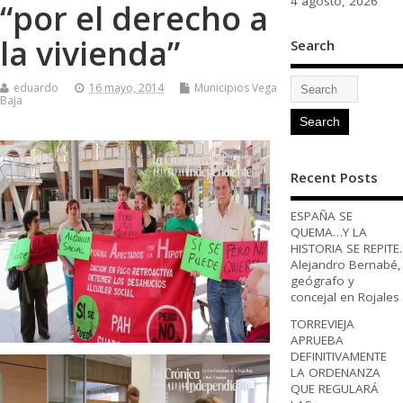
4 agosto, 2026
“por el derecho a
la vivienda”
Search
eduardo
16 mayo, 2014
Municipios Vega
Baja
Recent Posts
ESPAÑA SE
QUEMA…Y LA
HISTORIA SE REPITE.
Alejandro Bernabé,
geógrafo y
concejal en Rojales
TORREVIEJA
APRUEBA
DEFINITIVAMENTE
LA ORDENANZA
QUE REGULARÁ