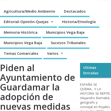
Agricultura/Medio Ambiente
Destacados
Editorial-Opinión-Quejas
Historia/Etnología
Memoria Histórica
Municipios Vega Baja
Municipios Vega Baja
Sucesos Tribunales
Temas Comarcales
Varios
Piden al
Ultimas
Entradas
Ayuntamiento de
Guardamar la
ESPAÑA SE
QUEMA…Y LA
adopción de
HISTORIA SE REPITE.
Alejandro Bernabé,
geógrafo y
nuevas medidas
concejal en Rojales