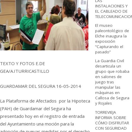
LAS
INSTALACIONES Y
EL CABLEADO DE
TELECOMUNICACIO
El museo
paleontológico de
Elche inaugura la
exposición
“Capturando el
pasado”
La Guardia Civil
TEXTO Y FOTOS E.DE
desarticula un
GEA/A.ITURRICASTILLO
grupo que robaba
en salones de
juego tras
GUARDAMAR DEL SEGURA 16-05-2014
manipular las
máquinas en
Callosa de Segura
La Plataforma de Afectados por la Hipoteca
y Rojales
(PAH) de Guardamar del Segura ha
TORREVIEJA
presentado hoy en el registro de entrada
INFORMA SOBRE
CÓMO DISFRUTAR
del Ayuntamiento una moción para la
CON SEGURIDAD
adopción de nuevas medidas por el derecho