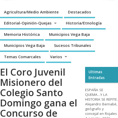
Agricultura/Medio Ambiente
Destacados
Editorial-Opinión-Quejas
Historia/Etnología
Memoria Histórica
Municipios Vega Baja
Municipios Vega Baja
Sucesos Tribunales
Temas Comarcales
Varios
El Coro Juvenil
Ultimas
Entradas
Misionero del
Colegio Santo
ESPAÑA SE
QUEMA…Y LA
Domingo gana el
HISTORIA SE REPITE.
Alejandro Bernabé,
geógrafo y
Concurso de
concejal en Rojales