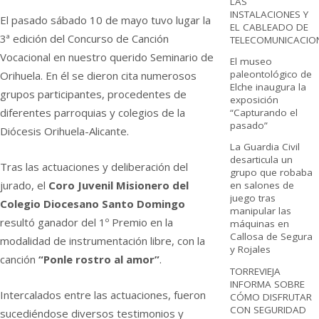
LAS
INSTALACIONES Y
El pasado sábado 10 de mayo tuvo lugar la
EL CABLEADO DE
3ª edición del Concurso de Canción
TELECOMUNICACIO
Vocacional en nuestro querido Seminario de
El museo
paleontológico de
Orihuela. En él se dieron cita numerosos
Elche inaugura la
grupos participantes, procedentes de
exposición
diferentes parroquias y colegios de la
“Capturando el
pasado”
Diócesis Orihuela-Alicante.
La Guardia Civil
desarticula un
Tras las actuaciones y deliberación del
grupo que robaba
jurado, el
Coro Juvenil Misionero del
en salones de
juego tras
Colegio Diocesano Santo Domingo
manipular las
resultó ganador del 1º Premio en la
máquinas en
Callosa de Segura
modalidad de instrumentación libre, con la
y Rojales
canción
“Ponle rostro al amor”
.
TORREVIEJA
INFORMA SOBRE
Intercalados entre las actuaciones, fueron
CÓMO DISFRUTAR
CON SEGURIDAD
sucediéndose diversos testimonios y