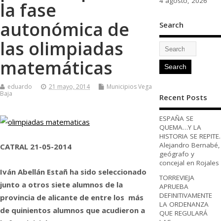
4 agosto, 2026
la fase
autonómica de
Search
las olimpiadas
matemáticas
eduardo
21 mayo, 2014
Municipios Vega
Baja
Recent Posts
ESPAÑA SE
QUEMA…Y LA
HISTORIA SE REPITE.
Alejandro Bernabé,
CATRAL 21-05-2014
geógrafo y
concejal en Rojales
Iván Abellán Estañ ha sido seleccionado
TORREVIEJA
junto a otros siete alumnos de la
APRUEBA
DEFINITIVAMENTE
provincia de alicante de entre los más
LA ORDENANZA
de quinientos alumnos que acudieron a
QUE REGULARÁ