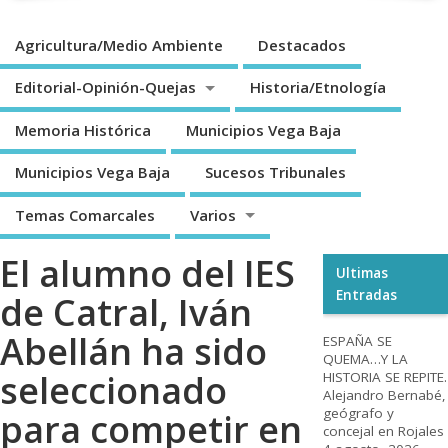
Agricultura/Medio Ambiente
Destacados
Editorial-Opinión-Quejas
Historia/Etnología
Memoria Histórica
Municipios Vega Baja
Municipios Vega Baja
Sucesos Tribunales
Temas Comarcales
Varios
El alumno del IES
Ultimas
Entradas
de Catral, Iván
Abellán ha sido
ESPAÑA SE
QUEMA…Y LA
seleccionado
HISTORIA SE REPITE.
Alejandro Bernabé,
geógrafo y
para competir en
concejal en Rojales