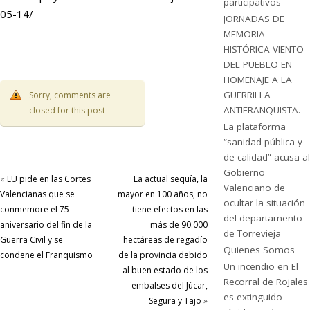
participativos
05-14/
JORNADAS DE
MEMORIA
HISTÓRICA VIENTO
DEL PUEBLO EN
HOMENAJE A LA
GUERRILLA
Sorry, comments are
ANTIFRANQUISTA.
closed for this post
La plataforma
“sanidad pública y
de calidad” acusa al
Gobierno
«
EU pide en las Cortes
La actual sequía, la
Valenciano de
Valencianas que se
mayor en 100 años, no
ocultar la situación
conmemore el 75
tiene efectos en las
del departamento
aniversario del fin de la
más de 90.000
de Torrevieja
Guerra Civil y se
hectáreas de regadío
Quienes Somos
condene el Franquismo
de la provincia debido
Un incendio en El
al buen estado de los
Recorral de Rojales
embalses del Júcar,
es extinguido
Segura y Tajo
»