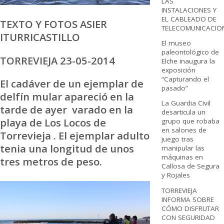
LAS
INSTALACIONES Y
EL CABLEADO DE
TEXTO Y FOTOS ASIER
TELECOMUNICACIO
ITURRICASTILLO
El museo
paleontológico de
TORREVIEJA 23-05-2014
Elche inaugura la
exposición
“Capturando el
El cadáver de un ejemplar de
pasado”
delfín mular apareció en la
La Guardia Civil
tarde de ayer varado en la
desarticula un
playa de Los Locos de
grupo que robaba
en salones de
Torrevieja . El ejemplar adulto
juego tras
tenia una longitud de unos
manipular las
máquinas en
tres metros de peso.
Callosa de Segura
y Rojales
TORREVIEJA
INFORMA SOBRE
CÓMO DISFRUTAR
CON SEGURIDAD