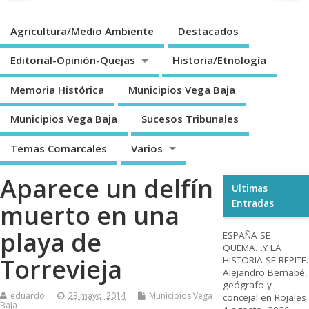
Agricultura/Medio Ambiente
Destacados
Editorial-Opinión-Quejas
Historia/Etnología
Memoria Histórica
Municipios Vega Baja
Municipios Vega Baja
Sucesos Tribunales
Temas Comarcales
Varios
Aparece un delfín
Ultimas
Entradas
muerto en una
playa de
ESPAÑA SE
QUEMA…Y LA
Torrevieja
HISTORIA SE REPITE.
Alejandro Bernabé,
geógrafo y
eduardo
23 mayo, 2014
Municipios Vega
concejal en Rojales
Baja