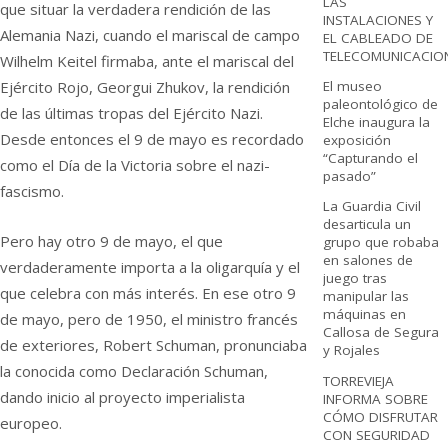
LAS
que situar la verdadera rendición de las
INSTALACIONES Y
Alemania Nazi, cuando el mariscal de campo
EL CABLEADO DE
TELECOMUNICACIO
Wilhelm Keitel firmaba, ante el mariscal del
Ejército Rojo, Georgui Zhukov, la rendición
El museo
paleontológico de
de las últimas tropas del Ejército Nazi.
Elche inaugura la
Desde entonces el 9 de mayo es recordado
exposición
“Capturando el
como el Día de la Victoria sobre el nazi-
pasado”
fascismo.
La Guardia Civil
desarticula un
Pero hay otro 9 de mayo, el que
grupo que robaba
en salones de
verdaderamente importa a la oligarquía y el
juego tras
que celebra con más interés. En ese otro 9
manipular las
máquinas en
de mayo, pero de 1950, el ministro francés
Callosa de Segura
de exteriores, Robert Schuman, pronunciaba
y Rojales
la conocida como Declaración Schuman,
TORREVIEJA
dando inicio al proyecto imperialista
INFORMA SOBRE
CÓMO DISFRUTAR
europeo.
CON SEGURIDAD