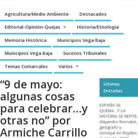
Agricultura/Medio Ambiente
Destacados
Editorial-Opinión-Quejas
Historia/Etnología
Memoria Histórica
Municipios Vega Baja
Municipios Vega Baja
Sucesos Tribunales
Temas Comarcales
Varios
“9 de mayo:
Ultimas
Entradas
algunas cosas
para celebrar…y
ESPAÑA SE
QUEMA…Y LA
otras no” por
HISTORIA SE REPITE.
Alejandro Bernabé,
geógrafo y
Armiche Carrillo
concejal en Rojales