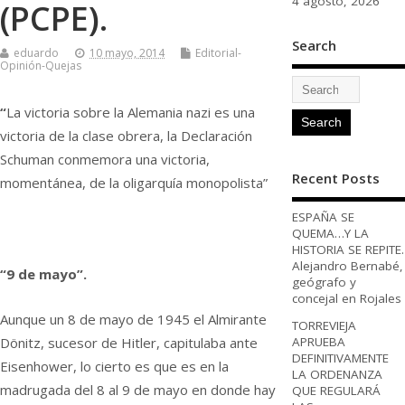
4 agosto, 2026
(PCPE).
Search
eduardo
10 mayo, 2014
Editorial-
Opinión-Quejas
“
La victoria sobre la Alemania nazi es una
victoria de la clase obrera, la Declaración
Schuman conmemora una victoria,
Recent Posts
momentánea, de la oligarquía monopolista”
ESPAÑA SE
QUEMA…Y LA
HISTORIA SE REPITE.
Alejandro Bernabé,
“9 de mayo”.
geógrafo y
concejal en Rojales
Aunque un 8 de mayo de 1945 el Almirante
TORREVIEJA
Dönitz, sucesor de Hitler, capitulaba ante
APRUEBA
DEFINITIVAMENTE
Eisenhower, lo cierto es que es en la
LA ORDENANZA
madrugada del 8 al 9 de mayo en donde hay
QUE REGULARÁ