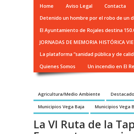
Home
Aviso Legal
Contacta
Detenido un hombre por el robo de un de
El Ayuntamiento de Rojales destina 150.
JORNADAS DE MEMORIA HISTÓRICA VIE
La plataforma “sanidad pública y de cali
Quienes Somos
Un incendio en El R
Agricultura/Medio Ambiente
Destacad
Municipios Vega Baja
Municipios Vega 
La VI Ruta de la Tap