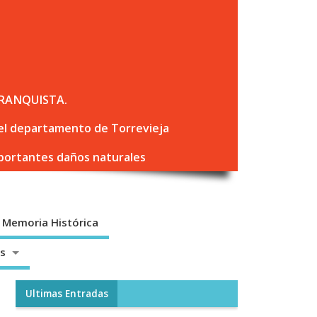
RANQUISTA.
 del departamento de Torrevieja
mportantes daños naturales
Memoria Histórica
os
Ultimas Entradas