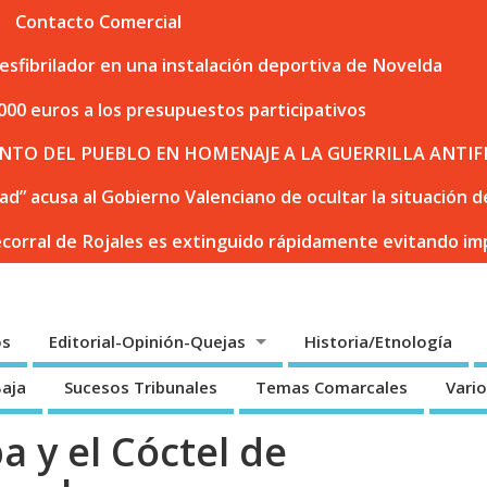
Contacto Comercial
sfibrilador en una instalación deportiva de Novelda
000 euros a los presupuestos participativos
NTO DEL PUEBLO EN HOMENAJE A LA GUERRILLA ANTIF
dad” acusa al Gobierno Valenciano de ocultar la situación
ecorral de Rojales es extinguido rápidamente evitando i
os
Editorial-Opinión-Quejas
Historia/Etnología
Baja
Sucesos Tribunales
Temas Comarcales
Vari
a y el Cóctel de