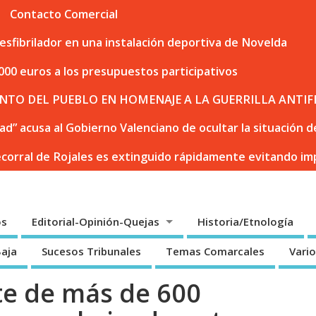
Contacto Comercial
sfibrilador en una instalación deportiva de Novelda
000 euros a los presupuestos participativos
NTO DEL PUEBLO EN HOMENAJE A LA GUERRILLA ANTIF
dad” acusa al Gobierno Valenciano de ocultar la situación
ecorral de Rojales es extinguido rápidamente evitando i
os
Editorial-Opinión-Quejas
Historia/Etnología
Baja
Sucesos Tribunales
Temas Comarcales
Vari
rte de más de 600