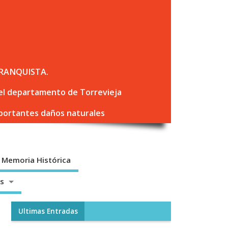
RANQUISTA.
 del departamento de Torrevieja
mportantes daños naturales
Memoria Histórica
os
Ultimas Entradas