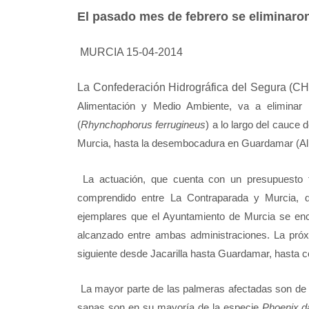
El pasado mes de febrero se eliminaron
MURCIA 15-04-2014
La Confederación Hidrográfica del Segura (CH
Alimentación y Medio Ambiente, va a eliminar
(
Rhynchophorus ferrugineus
) a lo largo del cauce
Murcia, hasta la desembocadura en Guardamar (Ali
La actuación, que cuenta con un presupuesto 
comprendido entre La Contraparada y Murcia, d
ejemplares que el Ayuntamiento de Murcia se en
alcanzado entre ambas administraciones. La pró
siguiente desde Jacarilla hasta Guardamar, hasta c
La mayor parte de las palmeras afectadas son de
sanas son en su mayoría de la especie
Phoenix da