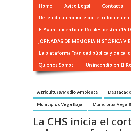
Home
Aviso Legal
Contacta
Detenido un hombre por el robo de un de
El Ayuntamiento de Rojales destina 150.
JORNADAS DE MEMORIA HISTÓRICA VIE
La plataforma “sanidad pública y de cali
Quienes Somos
Un incendio en El R
Agricultura/Medio Ambiente
Destacad
Municipios Vega Baja
Municipios Vega 
La CHS inicia el co