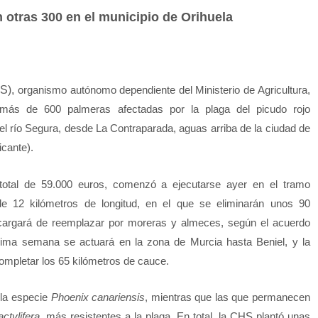
 otras 300 en el municipio de Orihuela
S),
organismo autónomo dependiente del Ministerio de Agricultura,
 más de 600 palmeras afectadas por la plaga del picudo rojo
 del río Segura, desde La Contraparada, aguas arriba de la ciudad de
cante).
total de 59.000 euros, comenzó a ejecutarse ayer en el tramo
e 12 kilómetros de longitud, en el que se eliminarán unos 90
cargará de reemplazar por moreras y almeces, según el acuerdo
xima semana se actuará en la zona de Murcia hasta Beniel, y la
ompletar los 65 kilómetros de cauce.
 la especie
Phoenix canariensis
, mientras que las que permanecen
ctylifera
, más resistentes a la plaga. En total, la CHS plantó unas