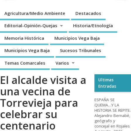
Agricultura/Medio Ambiente
Destacados
Editorial-Opinión-Quejas
Historia/Etnología
Memoria Histórica
Municipios Vega Baja
Municipios Vega Baja
Sucesos Tribunales
Temas Comarcales
Varios
El alcalde visita a
Ultimas
Entradas
una vecina de
Torrevieja para
ESPAÑA SE
QUEMA…Y LA
celebrar su
HISTORIA SE REPITE.
Alejandro Bernabé,
geógrafo y
centenario
concejal en Rojales