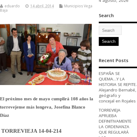
4 agosto, 2026
eduardo
14 abril, 2014
Municipios Vega
Baja
Search
Recent Posts
ESPAÑA SE
QUEMA…Y LA
HISTORIA SE REPITE.
Alejandro Bernabé,
geógrafo y
El próximo mes de mayo cumplirá 108 años la
concejal en Rojales
torrevejense más longeva, Josefina Blanco
TORREVIEJA
APRUEBA
Díaz
DEFINITIVAMENTE
LA ORDENANZA
TORREVIEJA 14-04-214
QUE REGULARÁ