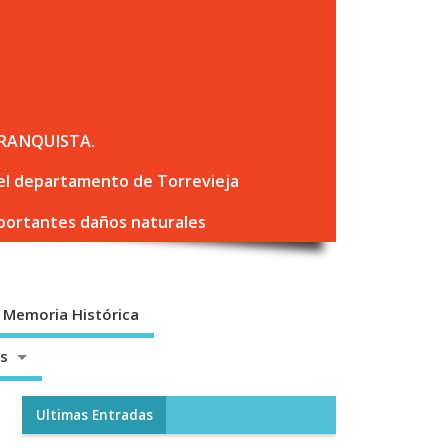
RANQUISTA.
 del departamento de Torrevieja
mportantes daños naturales
Memoria Histórica
os
Ultimas Entradas