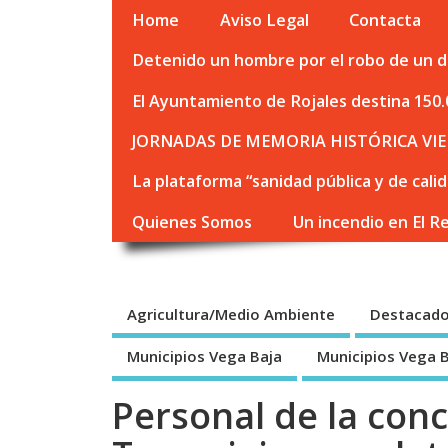
Home
Aviso Legal
Contacta
Detenido un hombre por el robo de un de
El Ayuntamiento de Rojales destina 150.
JORNADAS DE MEMORIA HISTÓRICA VIE
La plataforma “sanidad pública y de cali
Quienes Somos
Un incendio en El R
Agricultura/Medio Ambiente
Destacad
Municipios Vega Baja
Municipios Vega 
Personal de la conc