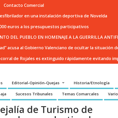
Contacto Comercial
sfibrilador en una instalación deportiva de Novelda
000 euros a los presupuestos participativos
NTO DEL PUEBLO EN HOMENAJE A LA GUERRILLA ANTIF
dad” acusa al Gobierno Valenciano de ocultar la situación
ecorral de Rojales es extinguido rápidamente evitando i
os
Editorial-Opinión-Quejas
Historia/Etnología
Baja
Sucesos Tribunales
Temas Comarcales
Vari
ejalía de Turismo de