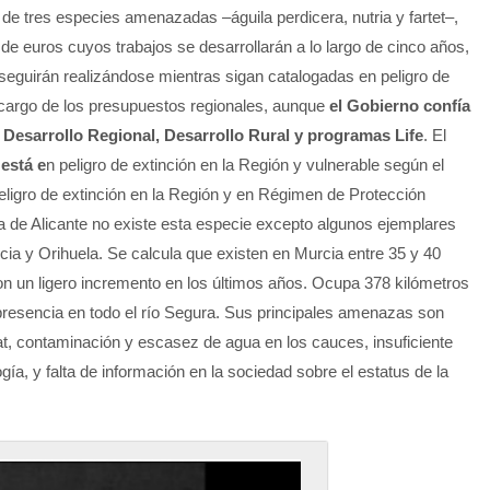
de tres especies amenazadas –águila perdicera, nutria y fartet–,
e euros cuyos trabajos se desarrollarán a lo largo de cinco años,
eguirán realizándose mientras sigan catalogadas en peligro de
a cargo de los presupuestos regionales, aunque
el Gobierno confía
Desarrollo Regional, Desarrollo Rural y programas Life
.
El
está e
n peligro de extinción en la Región y vulnerable según el
eligro de extinción en la Región y en Régimen de Protección
ia de Alicante no existe esta especie excepto algunos ejemplares
cia y Orihuela. Se calcula que existen en Murcia entre 35 y 40
on un ligero incremento en los últimos años. Ocupa 378 kilómetros
presencia en todo el río Segura. Sus principales amenazas son
at,
contaminación y escasez de agua en los cauces, insuficiente
a, y falta de información en la sociedad sobre el estatus de la