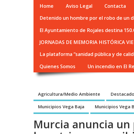
Home
Aviso Legal
Contacta
Detenido un hombre por el robo de un de
El Ayuntamiento de Rojales destina 150.
JORNADAS DE MEMORIA HISTÓRICA VIE
La plataforma “sanidad pública y de cali
Quienes Somos
Un incendio en El R
Agricultura/Medio Ambiente
Destacad
Municipios Vega Baja
Municipios Vega 
Murcia anuncia un 