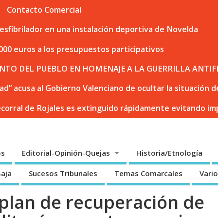
Contacto Comercial
sfibrilador en una instalación deportiva de Novelda
000 euros a los presupuestos participativos
NTO DEL PUEBLO EN HOMENAJE A LA GUERRILLA ANTIF
dad” acusa al Gobierno Valenciano de ocultar la situación
ecorral de Rojales es extinguido rápidamente evitando i
os
Editorial-Opinión-Quejas
Historia/Etnología
Baja
Sucesos Tribunales
Temas Comarcales
Vari
plan de recuperación de