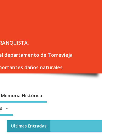
RANQUISTA.
 del departamento de Torrevieja
mportantes daños naturales
Memoria Histórica
os
Ultimas Entradas