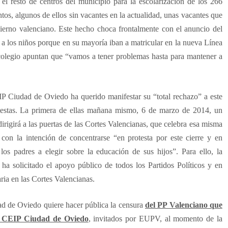
el resto de centros del municipio para la escolarización de los 266
intos, algunos de ellos sin vacantes en la actualidad, unas vacantes que
ierno valenciano. Este hecho choca frontalmente con el anuncio del
a los niños porque en su mayoría iban a matricular en la nueva Línea
colegio apuntan que “vamos a tener problemas hasta para mantener a
P Ciudad de Oviedo ha querido manifestar su “total rechazo” a este
testas. La primera de ellas mañana mismo, 6 de marzo de 2014, un
rigirá a las puertas de las Cortes Valencianas, que celebra esa misma
con la intención de concentrarse “en protesta por este cierre y en
os padres a elegir sobre la educación de sus hijos”. Para ello, la
solicitado el apoyo público de todos los Partidos Políticos y en
ria en las Cortes Valencianas.
d de Oviedo quiere hacer pública la censura
del PP Valenciano que
del CEIP Ciudad de Oviedo
, invitados por EUPV, al momento de la