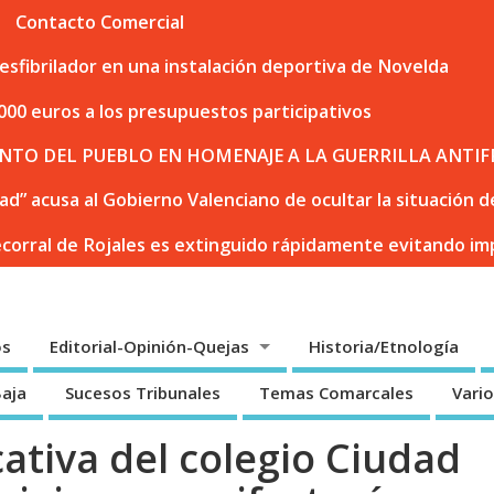
Contacto Comercial
sfibrilador en una instalación deportiva de Novelda
000 euros a los presupuestos participativos
NTO DEL PUEBLO EN HOMENAJE A LA GUERRILLA ANTIF
dad” acusa al Gobierno Valenciano de ocultar la situación
ecorral de Rojales es extinguido rápidamente evitando i
os
Editorial-Opinión-Quejas
Historia/Etnología
Baja
Sucesos Tribunales
Temas Comarcales
Vari
tiva del colegio Ciudad