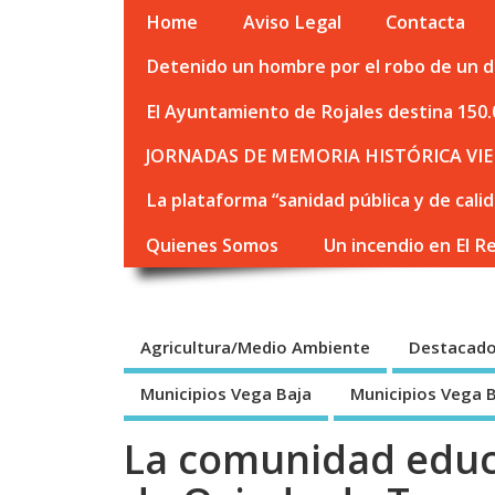
Home
Aviso Legal
Contacta
Detenido un hombre por el robo de un de
El Ayuntamiento de Rojales destina 150.
JORNADAS DE MEMORIA HISTÓRICA VIE
La plataforma “sanidad pública y de cali
Quienes Somos
Un incendio en El R
Agricultura/Medio Ambiente
Destacad
Municipios Vega Baja
Municipios Vega 
La comunidad educa