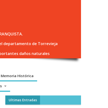
RANQUISTA.
 del departamento de Torrevieja
mportantes daños naturales
Memoria Histórica
os
Ultimas Entradas