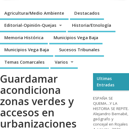
Agricultura/Medio Ambiente
Destacados
Editorial-Opinión-Quejas
Historia/Etnología
Memoria Histórica
Municipios Vega Baja
Municipios Vega Baja
Sucesos Tribunales
Temas Comarcales
Varios
Guardamar
Ultimas
Entradas
acondiciona
zonas verdes y
ESPAÑA SE
QUEMA…Y LA
accesos en
HISTORIA SE REPITE.
Alejandro Bernabé,
geógrafo y
urbanizaciones
concejal en Rojales