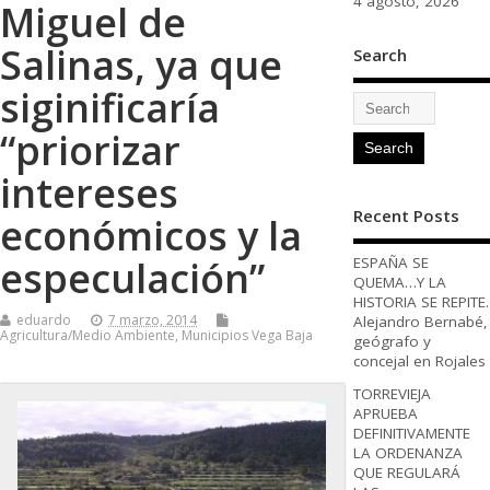
4 agosto, 2026
Miguel de
Salinas, ya que
Search
siginificaría
“priorizar
intereses
Recent Posts
económicos y la
especulación”
ESPAÑA SE
QUEMA…Y LA
HISTORIA SE REPITE.
eduardo
7 marzo, 2014
Alejandro Bernabé,
Agricultura/Medio Ambiente
,
Municipios Vega Baja
geógrafo y
concejal en Rojales
TORREVIEJA
APRUEBA
DEFINITIVAMENTE
LA ORDENANZA
QUE REGULARÁ