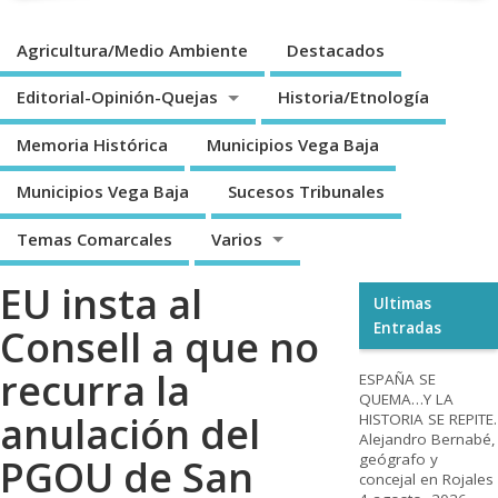
Agricultura/Medio Ambiente
Destacados
Editorial-Opinión-Quejas
Historia/Etnología
Memoria Histórica
Municipios Vega Baja
Municipios Vega Baja
Sucesos Tribunales
Temas Comarcales
Varios
EU insta al
Ultimas
Entradas
Consell a que no
recurra la
ESPAÑA SE
QUEMA…Y LA
anulación del
HISTORIA SE REPITE.
Alejandro Bernabé,
geógrafo y
PGOU de San
concejal en Rojales