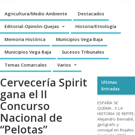
Agricultura/Medio Ambiente
Destacados
Editorial-Opinión-Quejas
Historia/Etnología
Memoria Histórica
Municipios Vega Baja
Municipios Vega Baja
Sucesos Tribunales
Temas Comarcales
Varios
Cervecería Spirit
Ultimas
Entradas
gana el II
Concurso
ESPAÑA SE
QUEMA…Y LA
Nacional de
HISTORIA SE REPITE.
Alejandro Bernabé,
geógrafo y
“Pelotas”
concejal en Rojales