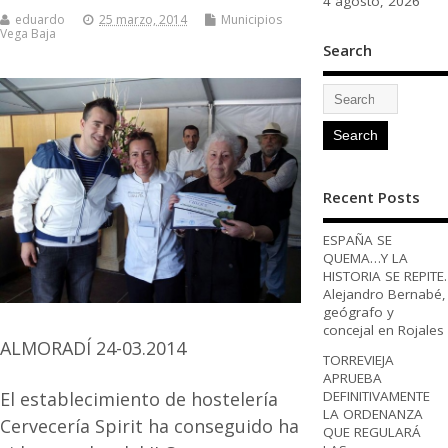
4 agosto, 2026
eduardo
25 marzo, 2014
Municipios
Vega Baja
Search
Recent Posts
ESPAÑA SE
QUEMA…Y LA
HISTORIA SE REPITE.
Alejandro Bernabé,
geógrafo y
concejal en Rojales
ALMORADÍ 24-03.2014
TORREVIEJA
APRUEBA
DEFINITIVAMENTE
El establecimiento de hostelería
LA ORDENANZA
Cervecería Spirit ha conseguido ha
QUE REGULARÁ