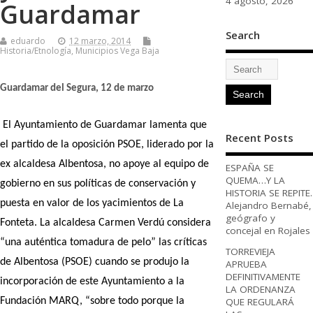
4 agosto, 2026
Guardamar
Search
eduardo
12 marzo, 2014
Historia/Etnología
,
Municipios Vega Baja
Guardamar del Segura, 12 de marzo
El Ayuntamiento de Guardamar lamenta que
Recent Posts
el partido de la oposición PSOE, liderado por la
ex alcaldesa Albentosa, no apoye al equipo de
ESPAÑA SE
QUEMA…Y LA
gobierno en sus políticas de conservación y
HISTORIA SE REPITE.
puesta en valor de los yacimientos de La
Alejandro Bernabé,
geógrafo y
Fonteta. La alcaldesa Carmen Verdú considera
concejal en Rojales
“una auténtica tomadura de pelo” las críticas
TORREVIEJA
de Albentosa (PSOE) cuando se produjo la
APRUEBA
DEFINITIVAMENTE
incorporación de este Ayuntamiento a la
LA ORDENANZA
QUE REGULARÁ
Fundación MARQ, “sobre todo porque la