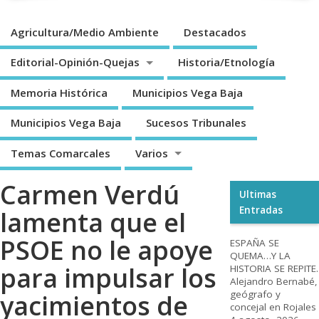
Agricultura/Medio Ambiente
Destacados
Editorial-Opinión-Quejas
Historia/Etnología
Memoria Histórica
Municipios Vega Baja
Municipios Vega Baja
Sucesos Tribunales
Temas Comarcales
Varios
Carmen Verdú
Ultimas
Entradas
lamenta que el
PSOE no le apoye
ESPAÑA SE
QUEMA…Y LA
para impulsar los
HISTORIA SE REPITE.
Alejandro Bernabé,
geógrafo y
yacimientos de
concejal en Rojales