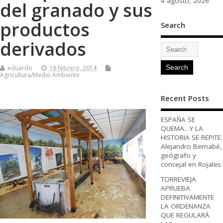
4 agosto, 2026
del granado y sus
productos
Search
derivados
eduardo
18 febrero, 2014
Agricultura/Medio Ambiente
Recent Posts
ESPAÑA SE
QUEMA…Y LA
HISTORIA SE REPITE.
Alejandro Bernabé,
geógrafo y
concejal en Rojales
TORREVIEJA
APRUEBA
DEFINITIVAMENTE
LA ORDENANZA
QUE REGULARÁ