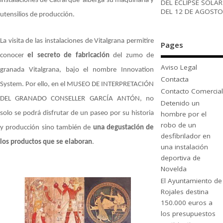
instalaciones de Catral que alberga su maquinaria y
DEL ECLIPSE SOLAR
DEL 12 DE AGOSTO
utensilios de producción.
La visita de las instalaciones de Vitalgrana permitire
Pages
conocer
el secreto de fabricación
del zumo de
Aviso Legal
granada Vitalgrana, bajo el nombre Innovation
Contacta
System.
Por ello, en el MUSEO DE INTERPRETACIÓN
Contacto Comercial
DEL GRANADO CONSELLER GARCÍA ANTÓN, no
Detenido un
hombre por el
solo se podrá disfrutar de un paseo por su historia
robo de un
y producción sino también de
una degustación de
desfibrilador en
los productos que se elaboran
.
una instalación
deportiva de
Novelda
El Ayuntamiento de
Rojales destina
150.000 euros a
los presupuestos