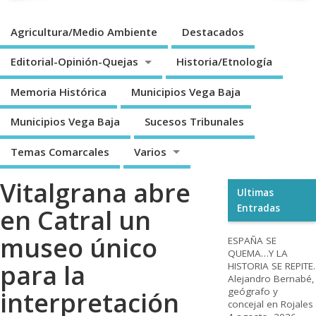
Agricultura/Medio Ambiente
Destacados
Editorial-Opinión-Quejas
Historia/Etnología
Memoria Histórica
Municipios Vega Baja
Municipios Vega Baja
Sucesos Tribunales
Temas Comarcales
Varios
Vitalgrana abre
Ultimas
Entradas
en Catral un
museo único
ESPAÑA SE
QUEMA…Y LA
para la
HISTORIA SE REPITE.
Alejandro Bernabé,
geógrafo y
interpretación
concejal en Rojales