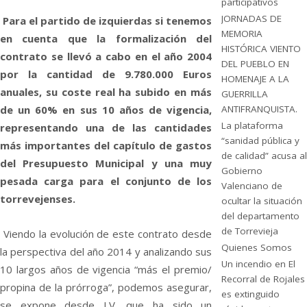
participativos
JORNADAS DE
Para el partido de izquierdas si tenemos
MEMORIA
en cuenta que la formalización del
HISTÓRICA VIENTO
contrato se llevó a cabo en el año 2004
DEL PUEBLO EN
por la cantidad de 9.780.000 Euros
HOMENAJE A LA
anuales, su coste real ha subido en más
GUERRILLA
de un 60% en sus 10 años de vigencia,
ANTIFRANQUISTA.
La plataforma
representando una de las cantidades
“sanidad pública y
más importantes del capítulo de gastos
de calidad” acusa al
del Presupuesto Municipal y una muy
Gobierno
pesada carga para el conjunto de los
Valenciano de
torrevejenses.
ocultar la situación
del departamento
de Torrevieja
Viendo la evolución de este contrato desde
Quienes Somos
la perspectiva del año 2014 y analizando sus
Un incendio en El
10 largos años de vigencia “más el premio/
Recorral de Rojales
propina de la prórroga”, podemos asegurar,
es extinguido
se expone desde LV, que ha sido un