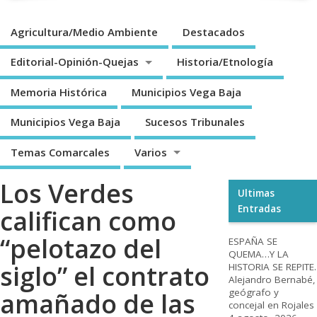
Agricultura/Medio Ambiente
Destacados
Editorial-Opinión-Quejas
Historia/Etnología
Memoria Histórica
Municipios Vega Baja
Municipios Vega Baja
Sucesos Tribunales
Temas Comarcales
Varios
Los Verdes
Ultimas
Entradas
califican como
“pelotazo del
ESPAÑA SE
QUEMA…Y LA
siglo” el contrato
HISTORIA SE REPITE.
Alejandro Bernabé,
geógrafo y
amañado de las
concejal en Rojales