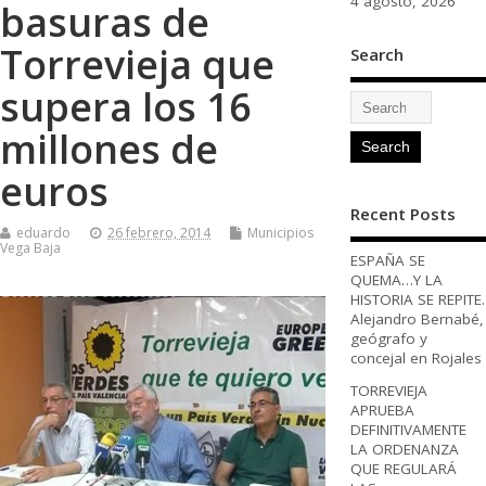
4 agosto, 2026
basuras de
Torrevieja que
Search
supera los 16
millones de
euros
Recent Posts
eduardo
26 febrero, 2014
Municipios
Vega Baja
ESPAÑA SE
QUEMA…Y LA
HISTORIA SE REPITE.
Alejandro Bernabé,
geógrafo y
concejal en Rojales
TORREVIEJA
APRUEBA
DEFINITIVAMENTE
LA ORDENANZA
QUE REGULARÁ