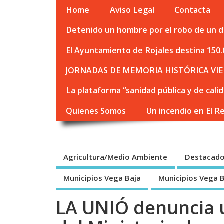
Home
Aviso Legal
Contacta
Detenido un hombre por el robo de un de
El Ayuntamiento de Rojales destina 150.
JORNADAS DE MEMORIA HISTÓRICA VIE
La plataforma “sanidad pública y de cali
Quienes Somos
Un incendio en El R
Agricultura/Medio Ambiente
Destacad
Municipios Vega Baja
Municipios Vega 
LA UNIÓ denuncia 