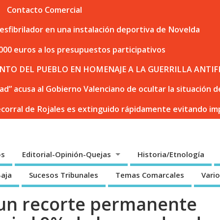
Contacto Comercial
sfibrilador en una instalación deportiva de Novelda
000 euros a los presupuestos participativos
NTO DEL PUEBLO EN HOMENAJE A LA GUERRILLA ANTIF
dad” acusa al Gobierno Valenciano de ocultar la situación
ecorral de Rojales es extinguido rápidamente evitando i
os
Editorial-Opinión-Quejas
Historia/Etnología
Baja
Sucesos Tribunales
Temas Comarcales
Vari
un recorte permanente