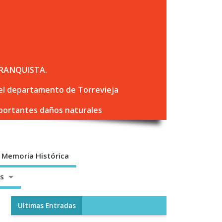
RANQUISTA.
 del departamento de Torrevieja
mportantes daños naturales
Memoria Histórica
os
Ultimas Entradas