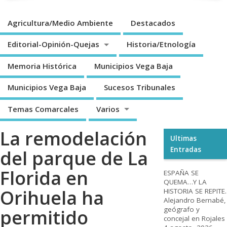
Agricultura/Medio Ambiente
Destacados
Editorial-Opinión-Quejas
Historia/Etnología
Memoria Histórica
Municipios Vega Baja
Municipios Vega Baja
Sucesos Tribunales
Temas Comarcales
Varios
La remodelación
Ultimas
Entradas
del parque de La
Florida en
ESPAÑA SE
QUEMA…Y LA
Orihuela ha
HISTORIA SE REPITE.
Alejandro Bernabé,
geógrafo y
permitido
concejal en Rojales