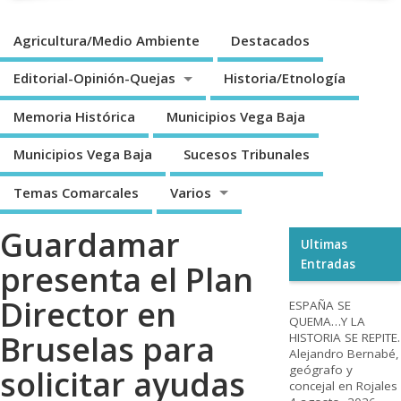
Agricultura/Medio Ambiente
Destacados
Editorial-Opinión-Quejas
Historia/Etnología
Memoria Histórica
Municipios Vega Baja
Municipios Vega Baja
Sucesos Tribunales
Temas Comarcales
Varios
Guardamar
Ultimas
Entradas
presenta el Plan
Director en
ESPAÑA SE
QUEMA…Y LA
Bruselas para
HISTORIA SE REPITE.
Alejandro Bernabé,
geógrafo y
solicitar ayudas
concejal en Rojales