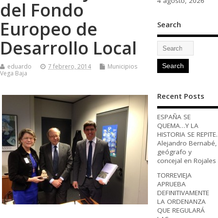
4 agosto, 2026
del Fondo
Europeo de
Search
Desarrollo Local
eduardo
7 febrero, 2014
Municipios
Vega Baja
Recent Posts
ESPAÑA SE
QUEMA…Y LA
HISTORIA SE REPITE.
Alejandro Bernabé,
geógrafo y
concejal en Rojales
TORREVIEJA
APRUEBA
DEFINITIVAMENTE
LA ORDENANZA
QUE REGULARÁ