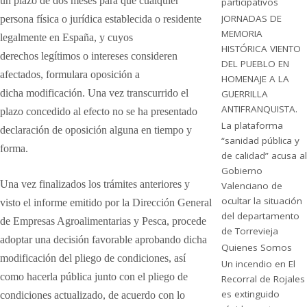
un plazo de dos meses para que cualquier
participativos
JORNADAS DE
persona física o
jurídica establecida o residente
MEMORIA
legalmente en España, y cuyos
HISTÓRICA VIENTO
derechos
legítimos o intereses consideren
DEL PUEBLO EN
afectados, formulara oposición a
HOMENAJE A LA
dicha
modificación. Una vez transcurrido el
GUERRILLA
ANTIFRANQUISTA.
plazo concedido al efecto no se
ha presentado
La plataforma
declaración de oposición alguna en tiempo y
“sanidad pública y
forma.
de calidad” acusa al
Gobierno
Una vez finalizados los trámites anteriores y
Valenciano de
ocultar la situación
visto el informe emitido
por la Dirección General
del departamento
de Empresas Agroalimentarias y Pesca,
procede
de Torrevieja
adoptar una decisión favorable aprobando dicha
Quienes Somos
modificación
del pliego de condiciones, así
Un incendio en El
como hacerla pública junto con el pliego
de
Recorral de Rojales
es extinguido
condiciones actualizado, de acuerdo con lo