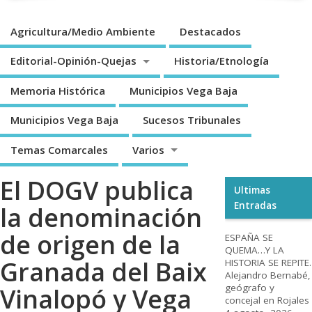
Agricultura/Medio Ambiente
Destacados
Editorial-Opinión-Quejas
Historia/Etnología
Memoria Histórica
Municipios Vega Baja
Municipios Vega Baja
Sucesos Tribunales
Temas Comarcales
Varios
El DOGV publica
Ultimas
Entradas
la denominación
de origen de la
ESPAÑA SE
QUEMA…Y LA
Granada del Baix
HISTORIA SE REPITE.
Alejandro Bernabé,
geógrafo y
Vinalopó y Vega
concejal en Rojales