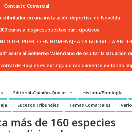
Contacto Comercial
sfibrilador en una instalación deportiva de Novelda
000 euros a los presupuestos participativos
NTO DEL PUEBLO EN HOMENAJE A LA GUERRILLA ANTIF
dad” acusa al Gobierno Valenciano de ocultar la situación
ecorral de Rojales es extinguido rápidamente evitando i
os
Editorial-Opinión-Quejas
Historia/Etnología
Baja
Sucesos Tribunales
Temas Comarcales
Vari
ica más de 160 especies