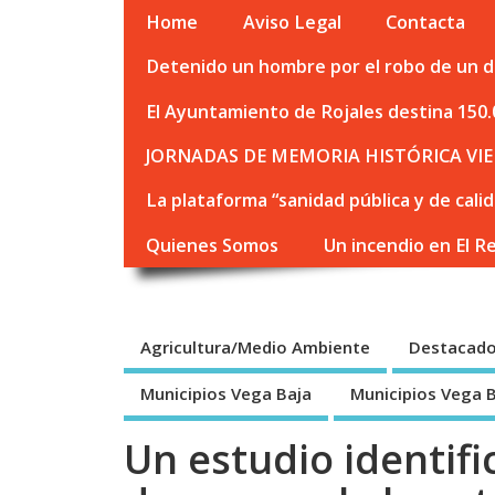
Home
Aviso Legal
Contacta
Detenido un hombre por el robo de un de
El Ayuntamiento de Rojales destina 150.
JORNADAS DE MEMORIA HISTÓRICA VIE
La plataforma “sanidad pública y de cali
Quienes Somos
Un incendio en El R
Agricultura/Medio Ambiente
Destacad
Municipios Vega Baja
Municipios Vega 
Un estudio identif