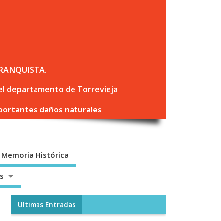
RANQUISTA.
 del departamento de Torrevieja
mportantes daños naturales
Memoria Histórica
os
Ultimas Entradas