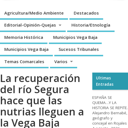
Agricultura/Medio Ambiente
Destacados
Editorial-Opinión-Quejas
Historia/Etnología
Memoria Histórica
Municipios Vega Baja
Municipios Vega Baja
Sucesos Tribunales
Temas Comarcales
Varios
La recuperación
Ultimas
Entradas
del río Segura
hace que las
ESPAÑA SE
QUEMA…Y LA
nutrias lleguen a
HISTORIA SE REPITE.
Alejandro Bernabé,
geógrafo y
la Vega Baja
concejal en Rojales