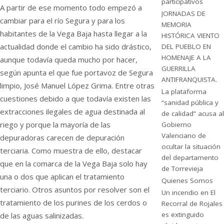
participativos
A partir de ese momento todo empezó a
JORNADAS DE
cambiar para el río Segura y para los
MEMORIA
habitantes de la Vega Baja hasta llegar a la
HISTÓRICA VIENTO
actualidad donde el cambio ha sido drástico,
DEL PUEBLO EN
HOMENAJE A LA
aunque todavía queda mucho por hacer,
GUERRILLA
según apunta el que fue portavoz de Segura
ANTIFRANQUISTA.
limpio, José Manuel López Grima. Entre otras
La plataforma
cuestiones debido a que todavía existen las
“sanidad pública y
extracciones ilegales de agua destinada al
de calidad” acusa al
riego y porque la mayoría de las
Gobierno
Valenciano de
depuradoras carecen de depuración
ocultar la situación
terciaria. Como muestra de ello, destacar
del departamento
que en la comarca de la Vega Baja solo hay
de Torrevieja
una o dos que aplican el tratamiento
Quienes Somos
terciario. Otros asuntos por resolver son el
Un incendio en El
tratamiento de los purines de los cerdos o
Recorral de Rojales
es extinguido
de las aguas salinizadas.