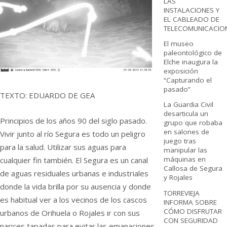
LAS
INSTALACIONES Y
EL CABLEADO DE
TELECOMUNICACIO
El museo
paleontológico de
Elche inaugura la
exposición
“Capturando el
pasado”
TEXTO: EDUARDO DE GEA
La Guardia Civil
desarticula un
Principios de los años 90 del siglo pasado.
grupo que robaba
en salones de
Vivir junto al río Segura es todo un peligro
juego tras
para la salud. Utilizar sus aguas para
manipular las
máquinas en
cualquier fin también. El Segura es un canal
Callosa de Segura
de aguas residuales urbanas e industriales
y Rojales
donde la vida brilla por su ausencia y donde
TORREVIEJA
es habitual ver a los vecinos de los cascos
INFORMA SOBRE
CÓMO DISFRUTAR
urbanos de Orihuela o Rojales ir con sus
CON SEGURIDAD
narices tapadas para evitar las emanaciones