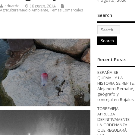
4 agosto, 2026
eduardo
10 enero, 2014
Agricultura/Medio Ambiente
,
Temas Comarcales
Search
Recent Posts
ESPAÑA SE
QUEMA…Y LA
HISTORIA SE REPITE.
Alejandro Bernabé,
geógrafo y
concejal en Rojales
TORREVIEJA
APRUEBA
DEFINITIVAMENTE
LA ORDENANZA
QUE REGULARÁ