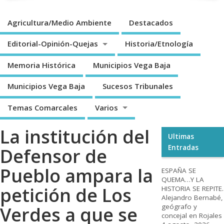
Agricultura/Medio Ambiente
Destacados
Editorial-Opinión-Quejas
Historia/Etnología
Memoria Histórica
Municipios Vega Baja
Municipios Vega Baja
Sucesos Tribunales
Temas Comarcales
Varios
La institución del
Ultimas
Entradas
Defensor de
Pueblo ampara la
ESPAÑA SE
QUEMA…Y LA
petición de Los
HISTORIA SE REPITE.
Alejandro Bernabé,
geógrafo y
Verdes a que se
concejal en Rojales