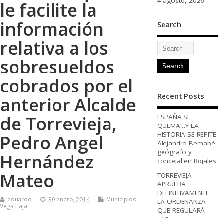
4 agosto, 2026
le facilite la
información
Search
relativa a los
sobresueldos
cobrados por el
Recent Posts
anterior Alcalde
de Torrevieja,
ESPAÑA SE
QUEMA…Y LA
HISTORIA SE REPITE.
Pedro Angel
Alejandro Bernabé,
geógrafo y
Hernández
concejal en Rojales
Mateo
TORREVIEJA
APRUEBA
DEFINITIVAMENTE
eduardo
30 enero, 2014
Municipios
LA ORDENANZA
Vega Baja
QUE REGULARÁ