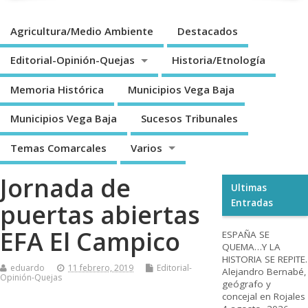
Agricultura/Medio Ambiente
Destacados
Editorial-Opinión-Quejas
Historia/Etnología
Memoria Histórica
Municipios Vega Baja
Municipios Vega Baja
Sucesos Tribunales
Temas Comarcales
Varios
Jornada de
Ultimas
Entradas
puertas abiertas
EFA El Campico
ESPAÑA SE
QUEMA…Y LA
HISTORIA SE REPITE.
eduardo
11 febrero, 2019
Editorial-
Alejandro Bernabé,
Opinión-Quejas
geógrafo y
concejal en Rojales