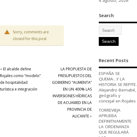
4 agosto, 2026
Search
Sorry, comments are
closed for this post
Recent Posts
«
El alcalde define
LA PROPUESTA DE
ESPAÑA SE
Rojales como “modelo”
PRESUPUESTOS DEL
QUEMA…Y LA
de hospitalidad
GOBIERNO “AUMENTA”
HISTORIA SE REPITE.
turística e integración
EN UN 400% LAS
Alejandro Bernabé,
geógrafo y
INVERSIONES HÍDRICAS
concejal en Rojales
DE ACUAMED EN LA
PROVINCIA DE
TORREVIEJA
APRUEBA
ALICANTE
»
DEFINITIVAMENTE
LA ORDENANZA
QUE REGULARÁ