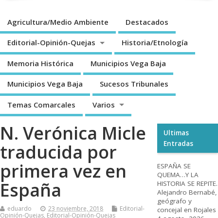
Agricultura/Medio Ambiente
Destacados
Editorial-Opinión-Quejas
Historia/Etnología
Memoria Histórica
Municipios Vega Baja
Municipios Vega Baja
Sucesos Tribunales
Temas Comarcales
Varios
N. Verónica Micle
Ultimas
Entradas
traducida por
primera vez en
ESPAÑA SE
QUEMA…Y LA
España
HISTORIA SE REPITE.
Alejandro Bernabé,
geógrafo y
eduardo
23 noviembre, 2018
Editorial-
concejal en Rojales
Opinión-Quejas
,
Editorial-Opinión-Quejas