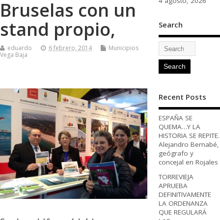
4 agosto, 2026
Bruselas con un
stand propio,
Search
eduardo
6 febrero, 2014
Municipios
Vega Baja
Recent Posts
ESPAÑA SE
QUEMA…Y LA
HISTORIA SE REPITE.
Alejandro Bernabé,
geógrafo y
concejal en Rojales
TORREVIEJA
APRUEBA
DEFINITIVAMENTE
LA ORDENANZA
QUE REGULARÁ