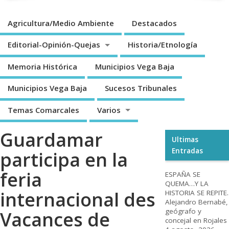
Agricultura/Medio Ambiente
Destacados
Editorial-Opinión-Quejas
Historia/Etnología
Memoria Histórica
Municipios Vega Baja
Municipios Vega Baja
Sucesos Tribunales
Temas Comarcales
Varios
Guardamar
Ultimas
Entradas
participa en la
feria
ESPAÑA SE
QUEMA…Y LA
internacional des
HISTORIA SE REPITE.
Alejandro Bernabé,
geógrafo y
Vacances de
concejal en Rojales