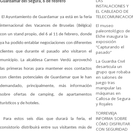
LAS
Guardamar del Segura, 6 de febrero
INSTALACIONES Y
EL CABLEADO DE
TELECOMUNICACIO
El Ayuntamiento de Guardamar ya está en la feria
El museo
internacional des Vacances de Bruselas (Bélgica)
paleontológico de
con un stand propio, del 6 al 11 de febrero, donde
Elche inaugura la
exposición
ya ha podido entablar negociaciones con diferentes
“Capturando el
clientes que durante el pasado año visitaron el
pasado”
municipio. La alcaldesa Carmen Verdú aprovechó
La Guardia Civil
desarticula un
las primeras horas para mantener esos contactos
grupo que robaba
en salones de
con clientes potenciales de Guardamar que le han
juego tras
demandado, principalmente, más información
manipular las
máquinas en
sobre ofertas de camping, de apartamentos
Callosa de Segura
turísticos y de hoteles.
y Rojales
TORREVIEJA
INFORMA SOBRE
Para estos seis días que durará la feria, el
CÓMO DISFRUTAR
consistorio distribuirá entre sus visitantes más de
CON SEGURIDAD