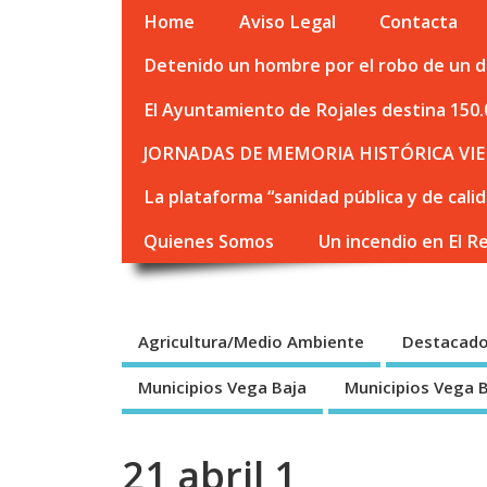
Home
Aviso Legal
Contacta
Detenido un hombre por el robo de un de
El Ayuntamiento de Rojales destina 150.
JORNADAS DE MEMORIA HISTÓRICA VIE
La plataforma “sanidad pública y de cali
Quienes Somos
Un incendio en El R
Agricultura/Medio Ambiente
Destacad
Municipios Vega Baja
Municipios Vega 
21 abril 1