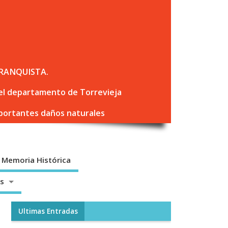
RANQUISTA.
 del departamento de Torrevieja
mportantes daños naturales
Memoria Histórica
os
Ultimas Entradas