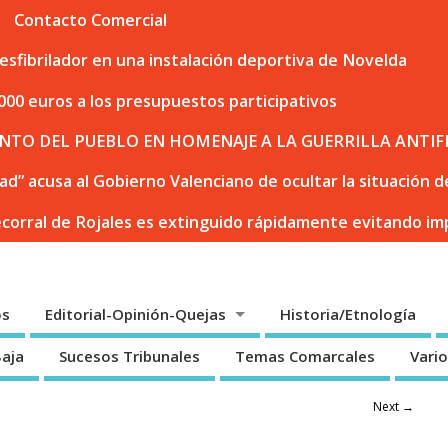
Contacto Comercial
sfibrilador en una instalación deportiva de Novelda
000 euros a los presupuestos participativos
NTO DEL PUEBLO EN HOMENAJE A LA GUERRILLA ANTIF
dad” acusa al Gobierno Valenciano de ocultar la situación
ecorral de Rojales es extinguido rápidamente evitando i
os
Editorial-Opinión-Quejas
Historia/Etnología
Baja
Sucesos Tribunales
Temas Comarcales
Vari
Next →