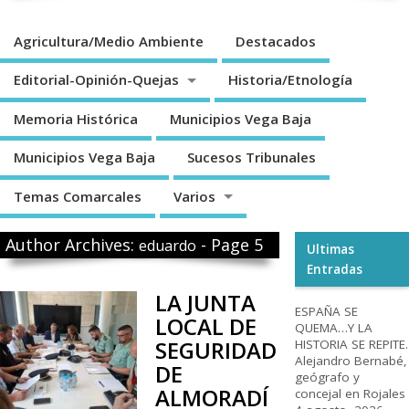
Agricultura/Medio Ambiente
Destacados
Editorial-Opinión-Quejas
Historia/Etnología
Memoria Histórica
Municipios Vega Baja
Municipios Vega Baja
Sucesos Tribunales
Temas Comarcales
Varios
Author Archives:
- Page 5
eduardo
Ultimas
Entradas
LA JUNTA
ESPAÑA SE
LOCAL DE
QUEMA…Y LA
SEGURIDAD
HISTORIA SE REPITE.
Alejandro Bernabé,
DE
geógrafo y
ALMORADÍ
concejal en Rojales