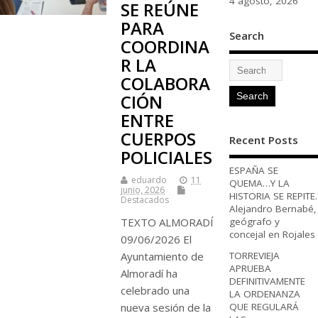
4 agosto, 2026
SE REÚNE
PARA
Search
COORDINA
R LA
COLABORA
CIÓN
ENTRE
CUERPOS
Recent Posts
POLICIALES
ESPAÑA SE
eduardo
11
QUEMA…Y LA
junio, 2026
HISTORIA SE REPITE.
Destacados
Alejandro Bernabé,
geógrafo y
TEXTO ALMORADÍ
concejal en Rojales
09/06/2026 El
TORREVIEJA
Ayuntamiento de
APRUEBA
Almoradí ha
DEFINITIVAMENTE
celebrado una
LA ORDENANZA
QUE REGULARÁ
nueva sesión de la