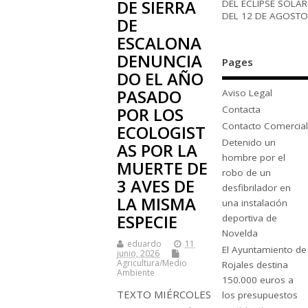
DE SIERRA
DEL ECLIPSE SOLAR
DEL 12 DE AGOSTO
DE
ESCALONA
DENUNCIA
Pages
DO EL AÑO
PASADO
Aviso Legal
POR LOS
Contacta
Contacto Comercial
ECOLOGIST
Detenido un
AS POR LA
hombre por el
MUERTE DE
robo de un
3 AVES DE
desfibrilador en
LA MISMA
una instalación
ESPECIE
deportiva de
Novelda
eduardo
11
El Ayuntamiento de
junio, 2026
Agricultura/Medio
Rojales destina
Ambiente
150.000 euros a
TEXTO MIÉRCOLES
los presupuestos