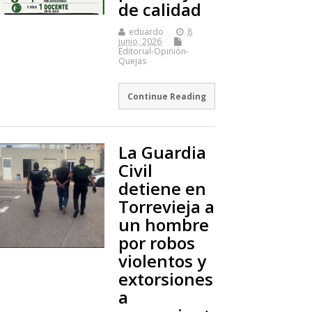
de calidad
eduardo
8
junio, 2026
Editorial-Opinión-
Quejas
Continue Reading
La Guardia
Civil
detiene en
Torrevieja a
un hombre
por robos
violentos y
extorsiones
a