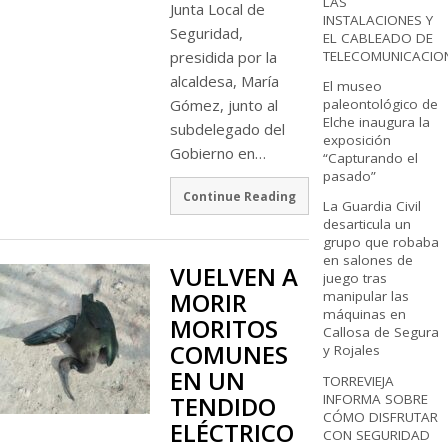
LAS
Junta Local de
INSTALACIONES Y
Seguridad,
EL CABLEADO DE
TELECOMUNICACIO
presidida por la
alcaldesa, María
El museo
paleontológico de
Gómez, junto al
Elche inaugura la
subdelegado del
exposición
Gobierno en…
“Capturando el
pasado”
Continue Reading
La Guardia Civil
desarticula un
grupo que robaba
en salones de
VUELVEN A
juego tras
MORIR
manipular las
máquinas en
MORITOS
Callosa de Segura
COMUNES
y Rojales
EN UN
TORREVIEJA
INFORMA SOBRE
TENDIDO
CÓMO DISFRUTAR
ELÉCTRICO
CON SEGURIDAD