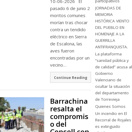
10-06-2026 El
participativos
pasado 6 de junio 2
JORNADAS DE
MEMORIA
moritos comunes
HISTÓRICA VIENTO
morían tras chocar
DEL PUEBLO EN
contra un tendido
HOMENAJE A LA
eléctrico en Sierra
GUERRILLA
de Escalona, las
ANTIFRANQUISTA.
aves fueron
La plataforma
encontradas por un
“sanidad pública y
vecino…
de calidad” acusa al
Gobierno
Continue Reading
Valenciano de
ocultar la situación
del departamento
Barrachina
de Torrevieja
Quienes Somos
resalta el
Un incendio en El
compromis
Recorral de Rojales
o del
es extinguido
Consell con