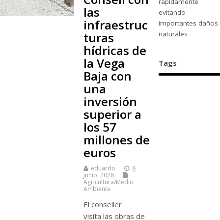
rápidamente
las
evitando
infraestruc
importantes daños
naturales
turas
hídricas de
la Vega
Tags
Baja con
una
inversión
superior a
los 57
millones de
euros
eduardo
8
junio, 2026
Agricultura/Medio
Ambiente
El conseller
visita las obras de