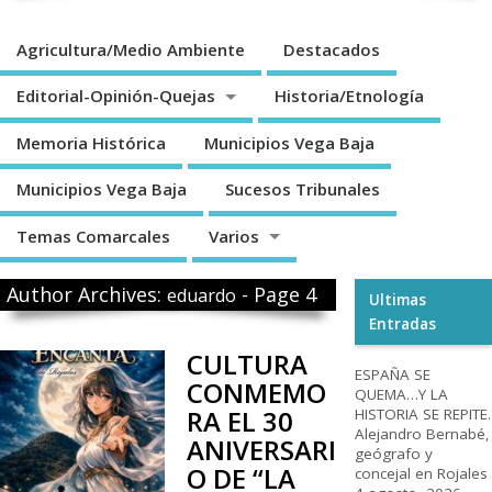
Agricultura/Medio Ambiente
Destacados
Editorial-Opinión-Quejas
Historia/Etnología
Memoria Histórica
Municipios Vega Baja
Municipios Vega Baja
Sucesos Tribunales
Temas Comarcales
Varios
Author Archives:
- Page 4
eduardo
Ultimas
Entradas
CULTURA
ESPAÑA SE
CONMEMO
QUEMA…Y LA
RA EL 30
HISTORIA SE REPITE.
Alejandro Bernabé,
ANIVERSARI
geógrafo y
O DE “LA
concejal en Rojales