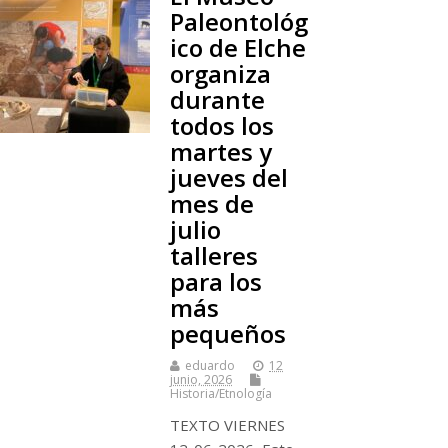
Paleontológ
ico de Elche
organiza
durante
todos los
martes y
jueves del
mes de
julio
talleres
para los
más
pequeños
eduardo
12
junio, 2026
Historia/Etnología
TEXTO VIERNES