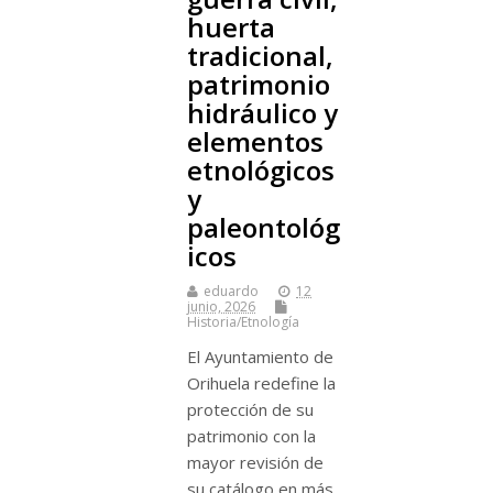
huerta
tradicional,
patrimonio
hidráulico y
elementos
etnológicos
y
paleontológ
icos
eduardo
12
junio, 2026
Historia/Etnología
El Ayuntamiento de
Orihuela redefine la
protección de su
patrimonio con la
mayor revisión de
su catálogo en más