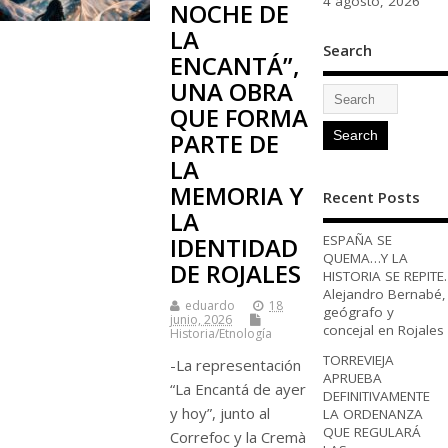
4 agosto, 2026
NOCHE DE
LA
Search
ENCANTÁ”,
UNA OBRA
QUE FORMA
PARTE DE
LA
MEMORIA Y
Recent Posts
LA
ESPAÑA SE
IDENTIDAD
QUEMA…Y LA
DE ROJALES
HISTORIA SE REPITE.
Alejandro Bernabé,
eduardo
18
geógrafo y
junio, 2026
concejal en Rojales
Historia/Etnología
TORREVIEJA
-La representación
APRUEBA
“La Encantá de ayer
DEFINITIVAMENTE
y hoy”, junto al
LA ORDENANZA
QUE REGULARÁ
Correfoc y la Cremà