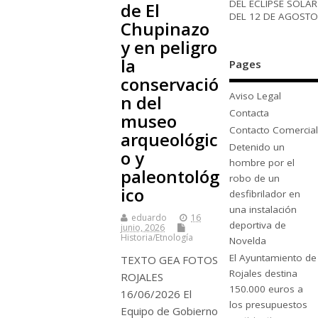
DEL ECLIPSE SOLAR
de El
DEL 12 DE AGOSTO
Chupinazo
y en peligro
la
Pages
conservació
Aviso Legal
n del
Contacta
museo
Contacto Comercial
arqueológic
Detenido un
o y
hombre por el
paleontológ
robo de un
ico
desfibrilador en
una instalación
eduardo
16
deportiva de
junio, 2026
Historia/Etnología
Novelda
El Ayuntamiento de
TEXTO GEA FOTOS
Rojales destina
ROJALES
150.000 euros a
16/06/2026 El
los presupuestos
Equipo de Gobierno