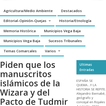
Agricultura/Medio Ambiente
Destacados
Editorial-Opinión-Quejas
Historia/Etnología
Memoria Histórica
Municipios Vega Baja
Municipios Vega Baja
Sucesos Tribunales
Temas Comarcales
Varios
Piden que los
Ultimas
Entradas
manuscritos
islámicos de la
ESPAÑA SE
QUEMA…Y LA
Wizara y del
HISTORIA SE REPITE.
Alejandro Bernabé,
geógrafo y
Pacto de Tudmir
concejal en Rojales