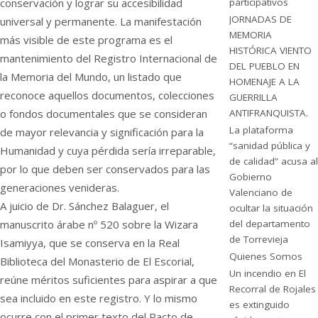
conservación y lograr su accesibilidad
participativos
JORNADAS DE
universal y permanente. La manifestación
MEMORIA
más visible de este programa es el
HISTÓRICA VIENTO
mantenimiento del Registro Internacional de
DEL PUEBLO EN
la Memoria del Mundo, un listado que
HOMENAJE A LA
reconoce aquellos documentos, colecciones
GUERRILLA
o fondos documentales que se consideran
ANTIFRANQUISTA.
La plataforma
de mayor relevancia y significación para la
“sanidad pública y
Humanidad y cuya pérdida sería irreparable,
de calidad” acusa al
por lo que deben ser conservados para las
Gobierno
generaciones venideras.
Valenciano de
A juicio de Dr. Sánchez Balaguer, el
ocultar la situación
manuscrito árabe nº 520 sobre la Wizara
del departamento
de Torrevieja
Isamiyya, que se conserva en la Real
Quienes Somos
Biblioteca del Monasterio de El Escorial,
Un incendio en El
reúne méritos suficientes para aspirar a que
Recorral de Rojales
sea incluido en este registro. Y lo mismo
es extinguido
ocurre con el primer texto del Pacto de