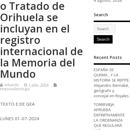
4 agosto, 2026
o Tratado de
Orihuela se
Search
incluyan en el
registro
internacional de
Recent Posts
la Memoria del
Mundo
ESPAÑA SE
QUEMA…Y LA
HISTORIA SE REPITE.
eduardo
1 julio, 2024
Alejandro Bernabé,
Historia/Etnología
geógrafo y
concejal en Rojales
TEXTO E.DE GEA
TORREVIEJA
APRUEBA
DEFINITIVAMENTE
LUNES 01-07-2024
LA ORDENANZA
QUE REGULARÁ