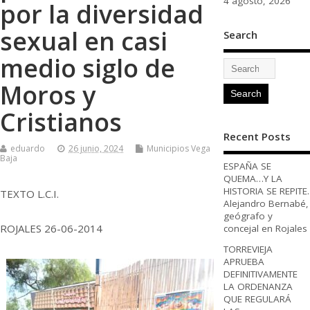
4 agosto, 2026
por la diversidad
sexual en casi
Search
medio siglo de
Moros y
Cristianos
Recent Posts
eduardo
26 junio, 2024
Municipios Vega
Baja
ESPAÑA SE
QUEMA…Y LA
HISTORIA SE REPITE.
TEXTO L.C.I.
Alejandro Bernabé,
geógrafo y
ROJALES 26-06-2014
concejal en Rojales
TORREVIEJA
APRUEBA
DEFINITIVAMENTE
LA ORDENANZA
QUE REGULARÁ