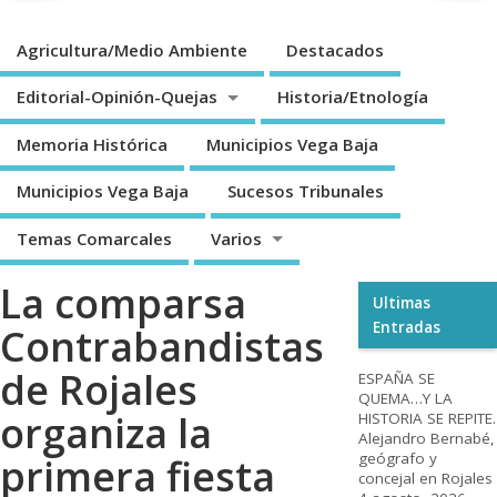
Agricultura/Medio Ambiente
Destacados
Editorial-Opinión-Quejas
Historia/Etnología
Memoria Histórica
Municipios Vega Baja
Municipios Vega Baja
Sucesos Tribunales
Temas Comarcales
Varios
La comparsa
Ultimas
Entradas
Contrabandistas
de Rojales
ESPAÑA SE
QUEMA…Y LA
organiza la
HISTORIA SE REPITE.
Alejandro Bernabé,
geógrafo y
primera fiesta
concejal en Rojales