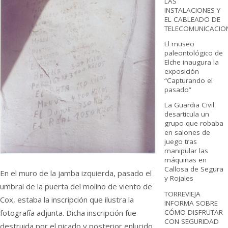
LAS
INSTALACIONES Y
EL CABLEADO DE
TELECOMUNICACIO
El museo
paleontológico de
Elche inaugura la
exposición
“Capturando el
pasado”
La Guardia Civil
desarticula un
grupo que robaba
en salones de
juego tras
manipular las
máquinas en
Callosa de Segura
En el muro de la jamba izquierda, pasado el
y Rojales
umbral de la puerta del molino de viento de
TORREVIEJA
Cox, estaba la inscripción que ilustra la
INFORMA SOBRE
CÓMO DISFRUTAR
fotografía adjunta. Dicha inscripción fue
CON SEGURIDAD
destruida por el picado y posterior enlucido