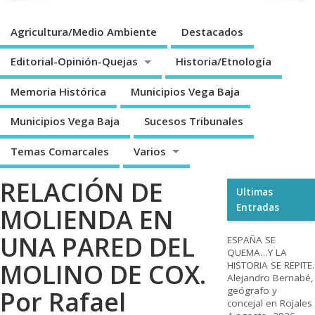
Agricultura/Medio Ambiente
Destacados
Editorial-Opinión-Quejas
Historia/Etnología
Memoria Histórica
Municipios Vega Baja
Municipios Vega Baja
Sucesos Tribunales
Temas Comarcales
Varios
RELACIÓN DE
Ultimas
Entradas
MOLIENDA EN
UNA PARED DEL
ESPAÑA SE
QUEMA…Y LA
MOLINO DE COX.
HISTORIA SE REPITE.
Alejandro Bernabé,
geógrafo y
Por Rafael
concejal en Rojales