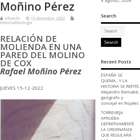
4 agosto, 2026
Moñino Pérez
Search
eduardo
15 diciembre, 2022
Historia/Etnología
RELACIÓN DE
MOLIENDA EN UNA
PARED DEL MOLINO
DE COX
Recent Posts
Rafael Moñino Pérez
ESPAÑA SE
QUEMA…Y LA
HISTORIA SE REPITE.
JUEVES 15-12-2022
Alejandro Bernabé,
geógrafo y
concejal en Rojales
TORREVIEJA
APRUEBA
DEFINITIVAMENTE
LA ORDENANZA
QUE REGULARÁ