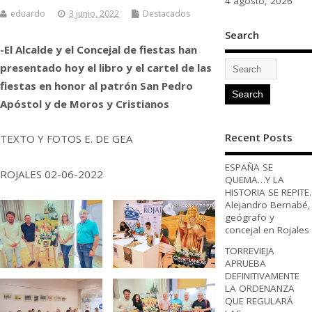
4 agosto, 2026
eduardo
3 junio, 2022
Destacados
Search
-El Alcalde y el Concejal de fiestas han
presentado hoy el libro y el cartel de las
fiestas en honor al patrón San Pedro
Apóstol y de Moros y Cristianos
Recent Posts
TEXTO Y FOTOS E. DE GEA
ESPAÑA SE
ROJALES 02-06-2022
QUEMA…Y LA
HISTORIA SE REPITE.
Alejandro Bernabé,
geógrafo y
concejal en Rojales
TORREVIEJA
APRUEBA
DEFINITIVAMENTE
LA ORDENANZA
QUE REGULARÁ