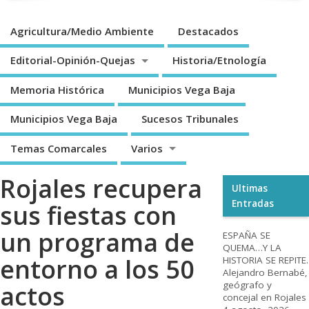
Agricultura/Medio Ambiente
Destacados
Editorial-Opinión-Quejas
Historia/Etnología
Memoria Histórica
Municipios Vega Baja
Municipios Vega Baja
Sucesos Tribunales
Temas Comarcales
Varios
Rojales recupera
Ultimas
Entradas
sus fiestas con
un programa de
ESPAÑA SE
QUEMA…Y LA
entorno a los 50
HISTORIA SE REPITE.
Alejandro Bernabé,
geógrafo y
actos
concejal en Rojales