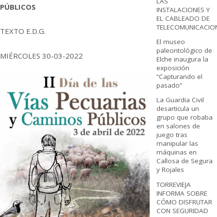
LAS
PÚBLICOS
INSTALACIONES Y
EL CABLEADO DE
TELECOMUNICACIO
TEXTO E.D.G.
El museo
paleontológico de
MIÉRCOLES 30-03-2022
Elche inaugura la
exposición
“Capturando el
pasado”
La Guardia Civil
desarticula un
grupo que robaba
en salones de
juego tras
manipular las
máquinas en
Callosa de Segura
y Rojales
TORREVIEJA
INFORMA SOBRE
CÓMO DISFRUTAR
CON SEGURIDAD