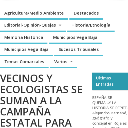
Agricultura/Medio Ambiente
Destacados
Editorial-Opinión-Quejas
Historia/Etnología
Memoria Histórica
Municipios Vega Baja
Municipios Vega Baja
Sucesos Tribunales
Temas Comarcales
Varios
VECINOS Y
Ultimas
Entradas
ECOLOGISTAS SE
SUMAN A LA
ESPAÑA SE
QUEMA…Y LA
CAMPAÑA
HISTORIA SE REPITE.
Alejandro Bernabé,
geógrafo y
ESTATAL PARA
concejal en Rojales