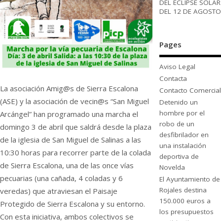
DEL ECLIPSE SOLAR
DEL 12 DE AGOSTO
Pages
Aviso Legal
Contacta
La asociación Amig@s de Sierra Escalona
Contacto Comercial
(ASE) y la asociación de vecin@s “San Miguel
Detenido un
hombre por el
Arcángel” han programado una marcha el
robo de un
domingo 3 de abril que saldrá desde la plaza
desfibrilador en
de la iglesia de San Miguel de Salinas a las
una instalación
10:30 horas para recorrer parte de la colada
deportiva de
de Sierra Escalona, una de las once vías
Novelda
pecuarias (una cañada, 4 coladas y 6
El Ayuntamiento de
Rojales destina
veredas) que atraviesan el Paisaje
150.000 euros a
Protegido de Sierra Escalona y su entorno.
los presupuestos
Con esta iniciativa, ambos colectivos se