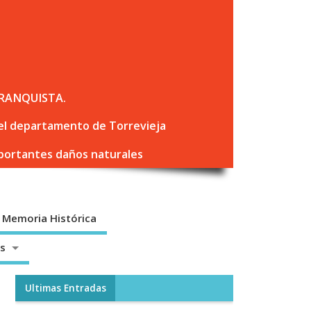
RANQUISTA.
 del departamento de Torrevieja
mportantes daños naturales
Memoria Histórica
os
Ultimas Entradas