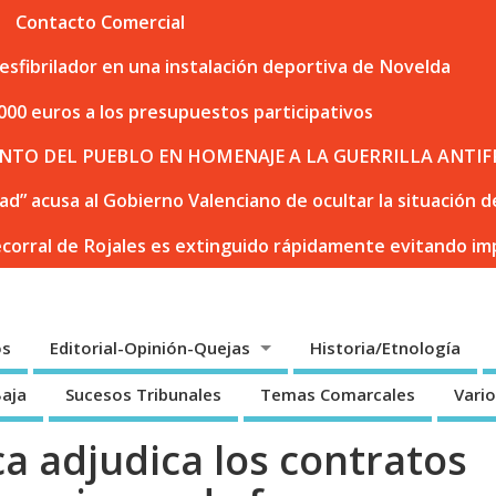
Contacto Comercial
sfibrilador en una instalación deportiva de Novelda
000 euros a los presupuestos participativos
NTO DEL PUEBLO EN HOMENAJE A LA GUERRILLA ANTIF
dad” acusa al Gobierno Valenciano de ocultar la situación
ecorral de Rojales es extinguido rápidamente evitando i
os
Editorial-Opinión-Quejas
Historia/Etnología
Baja
Sucesos Tribunales
Temas Comarcales
Vari
a adjudica los contratos