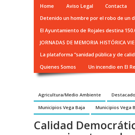
Home
Aviso Legal
Contacta
Detenido un hombre por el robo de un de
El Ayuntamiento de Rojales destina 150.
JORNADAS DE MEMORIA HISTÓRICA VIE
La plataforma “sanidad pública y de cali
Quienes Somos
Un incendio en El R
Agricultura/Medio Ambiente
Destacad
Municipios Vega Baja
Municipios Vega 
Calidad Democrátic