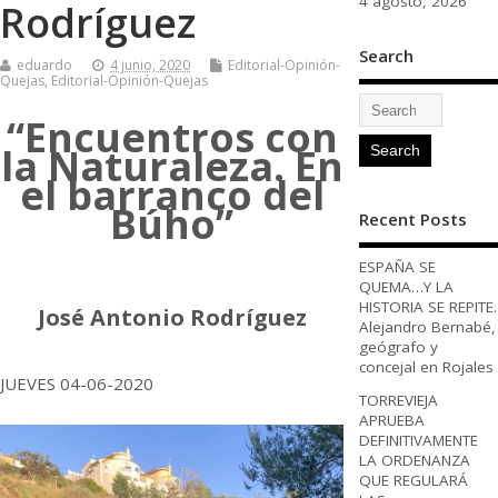
4 agosto, 2026
Rodríguez
Search
eduardo
4 junio, 2020
Editorial-Opinión-
Quejas
,
Editorial-Opinión-Quejas
“Encuentros con
la Naturaleza. En
el barranco del
Búho”
Recent Posts
ESPAÑA SE
QUEMA…Y LA
HISTORIA SE REPITE.
José Antonio Rodríguez
Alejandro Bernabé,
geógrafo y
concejal en Rojales
JUEVES 04-06-2020
TORREVIEJA
APRUEBA
DEFINITIVAMENTE
LA ORDENANZA
QUE REGULARÁ