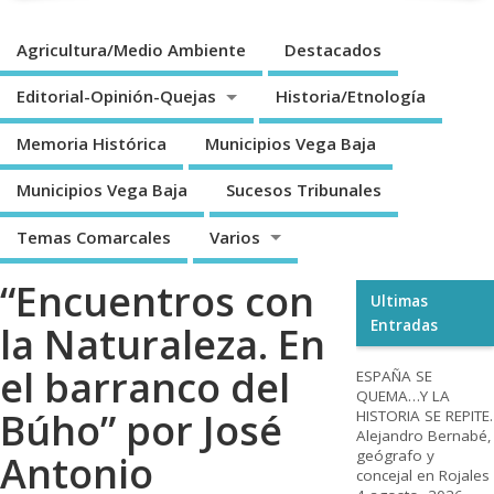
Agricultura/Medio Ambiente
Destacados
Editorial-Opinión-Quejas
Historia/Etnología
Memoria Histórica
Municipios Vega Baja
Municipios Vega Baja
Sucesos Tribunales
Temas Comarcales
Varios
“Encuentros con
Ultimas
Entradas
la Naturaleza. En
el barranco del
ESPAÑA SE
QUEMA…Y LA
Búho” por José
HISTORIA SE REPITE.
Alejandro Bernabé,
geógrafo y
Antonio
concejal en Rojales