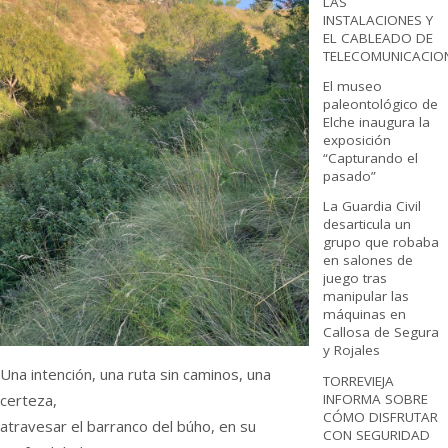
LAS
INSTALACIONES Y
EL CABLEADO DE
TELECOMUNICACIO
El museo
paleontológico de
Elche inaugura la
exposición
“Capturando el
pasado”
La Guardia Civil
desarticula un
grupo que robaba
en salones de
juego tras
manipular las
máquinas en
Callosa de Segura
y Rojales
Una intención, una ruta sin caminos, una
TORREVIEJA
INFORMA SOBRE
certeza,
CÓMO DISFRUTAR
atravesar el barranco del búho, en su
CON SEGURIDAD