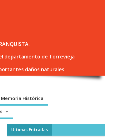
RANQUISTA.
 del departamento de Torrevieja
mportantes daños naturales
Memoria Histórica
os
Ultimas Entradas