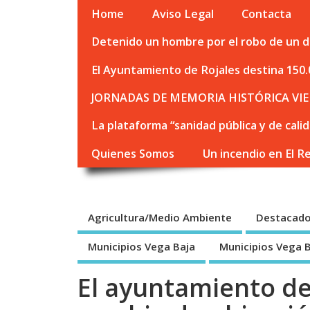
Home
Aviso Legal
Contacta
Detenido un hombre por el robo de un de
El Ayuntamiento de Rojales destina 150.
JORNADAS DE MEMORIA HISTÓRICA VIE
La plataforma “sanidad pública y de cali
Quienes Somos
Un incendio en El R
Agricultura/Medio Ambiente
Destacad
Municipios Vega Baja
Municipios Vega 
El ayuntamiento d