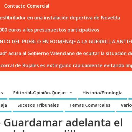
Contacto Comercial
sfibrilador en una instalación deportiva de Novelda
000 euros a los presupuestos participativos
NTO DEL PUEBLO EN HOMENAJE A LA GUERRILLA ANTIF
dad” acusa al Gobierno Valenciano de ocultar la situación
ecorral de Rojales es extinguido rápidamente evitando i
os
Editorial-Opinión-Quejas
Historia/Etnología
Baja
Sucesos Tribunales
Temas Comarcales
Vari
e Guardamar adelanta el