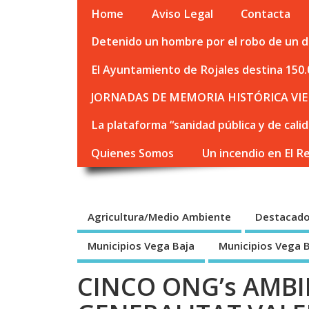
Home
Aviso Legal
Contacta
Detenido un hombre por el robo de un de
El Ayuntamiento de Rojales destina 150.
JORNADAS DE MEMORIA HISTÓRICA VIE
La plataforma “sanidad pública y de cali
Quienes Somos
Un incendio en El R
Agricultura/Medio Ambiente
Destacad
Municipios Vega Baja
Municipios Vega 
CINCO ONG’s AMBI