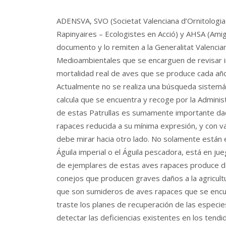
ADENSVA, SVO (Societat Valenciana d’Ornitologia)
Rapinyaires – Ecologistes en Acció) y AHSA (Ami
documento y lo remiten a la Generalitat Valencian
Medioambientales que se encarguen de revisar in
mortalidad real de aves que se produce cada año 
Actualmente no se realiza una búsqueda sistemát
calcula que se encuentra y recoge por la Admini
de estas Patrullas es sumamente importante dad
rapaces reducida a su mínima expresión, y con va
debe mirar hacia otro lado. No solamente están en
Águila imperial o el Águila pescadora, está en ju
de ejemplares de estas aves rapaces produce de
conejos que producen graves daños a la agricultu
que son sumideros de aves rapaces que se encuen
traste los planes de recuperación de las especi
detectar las deficiencias existentes en los tendi