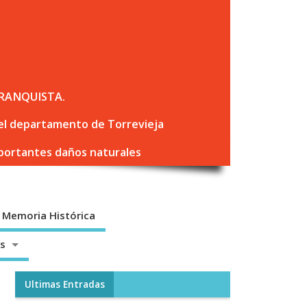
RANQUISTA.
 del departamento de Torrevieja
mportantes daños naturales
Memoria Histórica
os
Ultimas Entradas