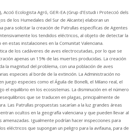
, Acció Ecologista Agró, GER-EA (Grup d’Estudi i Protecció dels
gos de los Humedales del Sur de Alicante) elaboran un
a para solicitar la creación de Patrullas específicas de Agentes
tensivamente los tendidos eléctricos, al objeto de detectar la
en estas instalaciones en la Comunitat Valenciana.
ica de los cadáveres de aves electrocutadas, por lo que se
stración apenas un 15% de las muertes producidas. La creación
a la magnitud del problema, con una población de aves
rias especies al borde de la extinción. La Administración no
 juego especies como el Águila de Bonelli, el Milano real, el
ego el equilibrio en los ecosistemas. La disminución en el número
sequilibrios que se traducen en plagas, principalmente de
ra. Las Patrullas propuestas sacarían a la luz grandes áreas
tran ocultos en la geografía valenciana y que pueden llevar al
es amenazadas. Igualmente podrían hacer inspecciones para
dos eléctricos que supongan un peligro para la avifauna, para de