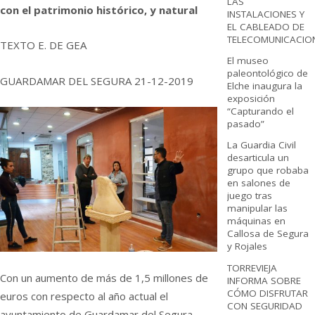
LAS
con el patrimonio histórico, y natural
INSTALACIONES Y
EL CABLEADO DE
TELECOMUNICACIO
TEXTO E. DE GEA
El museo
paleontológico de
GUARDAMAR DEL SEGURA 21-12-2019
Elche inaugura la
exposición
“Capturando el
pasado”
La Guardia Civil
desarticula un
grupo que robaba
en salones de
juego tras
manipular las
máquinas en
Callosa de Segura
y Rojales
TORREVIEJA
Con un aumento de más de 1,5 millones de
INFORMA SOBRE
CÓMO DISFRUTAR
euros con respecto al año actual el
CON SEGURIDAD
ayuntamiento de Guardamar del Segura