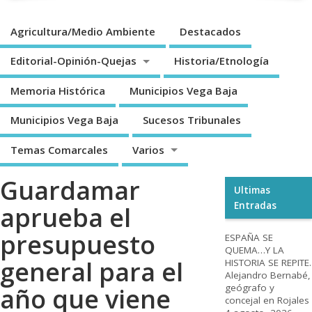
Agricultura/Medio Ambiente
Destacados
Editorial-Opinión-Quejas
Historia/Etnología
Memoria Histórica
Municipios Vega Baja
Municipios Vega Baja
Sucesos Tribunales
Temas Comarcales
Varios
Guardamar
Ultimas
Entradas
aprueba el
presupuesto
ESPAÑA SE
QUEMA…Y LA
general para el
HISTORIA SE REPITE.
Alejandro Bernabé,
geógrafo y
año que viene
concejal en Rojales